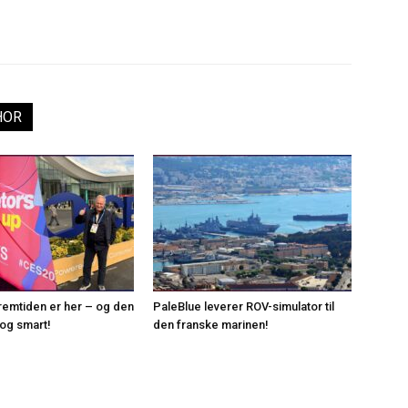
HOR
remtiden er her – og den
PaleBlue leverer ROV-simulator til
 og smart!
den franske marinen!