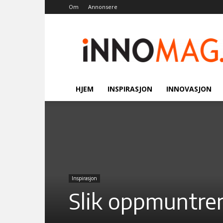
Om
Annonsere
Innomag.no
HJEM
INSPIRASJON
INNOVASJON
Inspirasjon
Slik oppmuntrer 