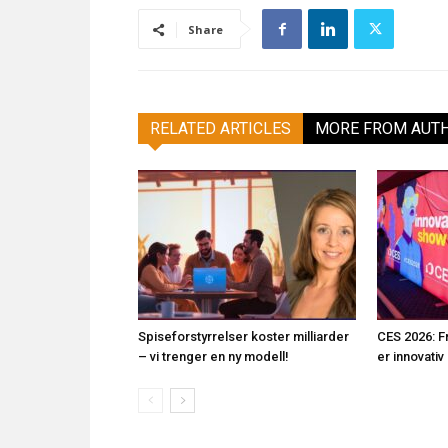
Share
RELATED ARTICLES
MORE FROM AUT
Spiseforstyrrelser koster milliarder
CES 2026: F
– vi trenger en ny modell!
er innovativ