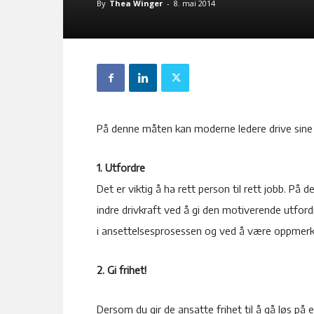
By
Thea Winger
-
8. mai 2014
På denne måten kan moderne ledere drive sine m
1. Utfordre
Det er viktig å ha rett person til rett jobb. På
indre drivkraft ved å gi den motiverende utfordr
i ansettelsesprosessen og ved å være oppmer
2. Gi frihet!
Dersom du gir de ansatte frihet til å gå løs på