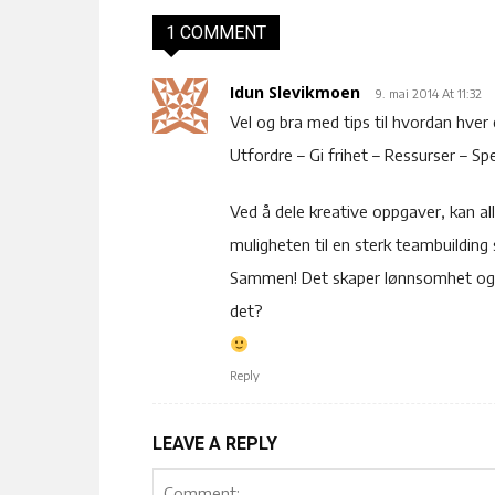
1 COMMENT
Idun Slevikmoen
9. mai 2014 At 11:32
Vel og bra med tips til hvordan hver
Utfordre – Gi frihet – Ressurser – S
Ved å dele kreative oppgaver, kan all
muligheten til en sterk teambuilding 
Sammen! Det skaper lønnsomhet og mu
det?
Reply
LEAVE A REPLY