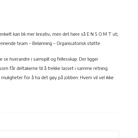
 enkelt kan bli mer kreativ, men det høre så E N S O M T ut;
pennende team – Belønning – Organisatorisk støtte
e se hverandre i samspill og fellesskap. Der ligger
som får deltakerne til å trekke lasset i samme retning.
ligheter for å ha det gøy på jobben. Hvem vil vel ikke