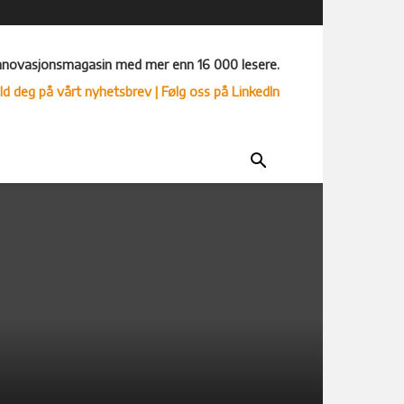
nnovasjonsmagasin med mer enn 16 000 lesere.
ld deg på vårt nyhetsbrev
| Følg oss på LinkedIn