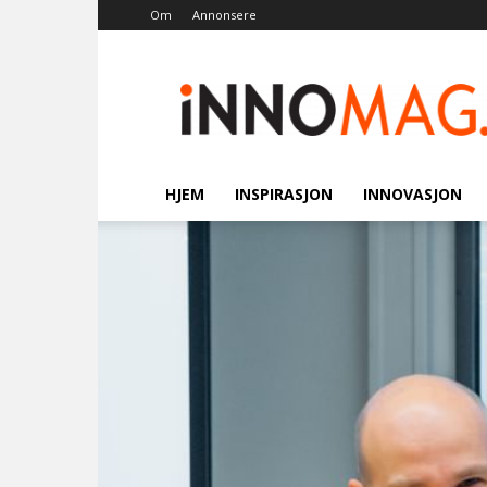
Om
Annonsere
Innomag.no
HJEM
INSPIRASJON
INNOVASJON