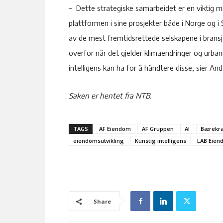
– Dette strategiske samarbeidet er en viktig m
plattformen i sine prosjekter både i Norge og i
av de mest fremtidsrettede selskapene i brans
overfor når det gjelder klimaendringer og urban
intelligens kan ha for å håndtere disse, sier 
Saken er hentet fra NTB.
TAGS
AF Eiendom
AF Gruppen
AI
Bærekra
eiendomsutvikling
Kunstig intelligens
LAB Eien
Share