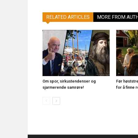
RELATED ARTICLES
MORE FROM AUT
Om spor, sirkustendenser og
Før høststr
sjarmerende samrøre!
for å finne 