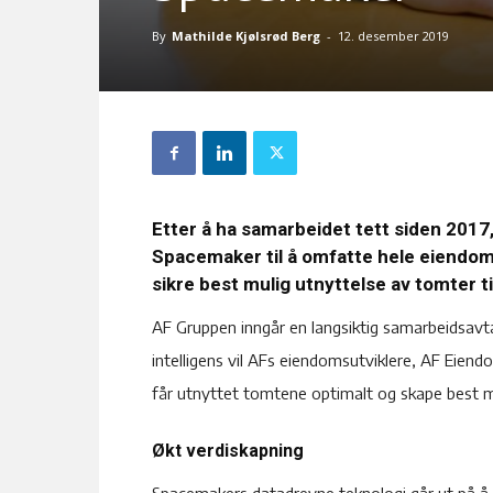
By
Mathilde Kjølsrød Berg
-
12. desember 2019
Etter å ha samarbeidet tett siden 2017
Spacemaker til å omfatte hele eiendoms
sikre best mulig utnyttelse av tomter t
AF Gruppen inngår en langsiktig samarbeidsavt
intelligens vil AFs eiendomsutviklere, AF Eie
får utnyttet tomtene optimalt og skape best 
Økt verdiskapning