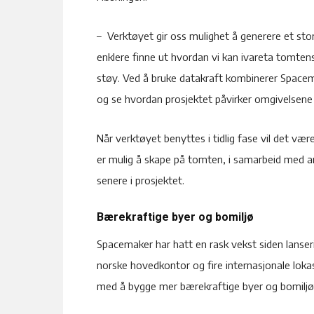
– Verktøyet gir oss mulighet å generere et stor
enklere finne ut hvordan vi kan ivareta tomten
støy. Ved å bruke datakraft kombinerer Spacema
og se hvordan prosjektet påvirker omgivelsene
Når verktøyet benyttes i tidlig fase vil det væ
er mulig å skape på tomten, i samarbeid med ar
senere i prosjektet.
Bærekraftige byer og bomiljø
Spacemaker har hatt en rask vekst siden lanseri
norske hovedkontor og fire internasjonale lokasj
med å bygge mer bærekraftige byer og bomiljø v