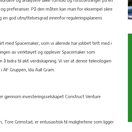
urdere og analysere ulike forhold og forutsetninger på en
er og preferanser. På den måten kan man for eksempel sikre
og en god utnyttelsesgrad innenfor reguleringsplanens
vårt med Spacemaker, som vi allerede har jobbet tett med i
viklingen av verktøyet og opplever Spacemaker som
å bidra til økt verdiskapning. Vi ser at denne teknologien
 i AF Gruppen, Ida Aall Gram.
ker gjennom investeringsselskapet Construct Venture
m, Tore Grimstad, er entusiastisk til mulighetene som ligger