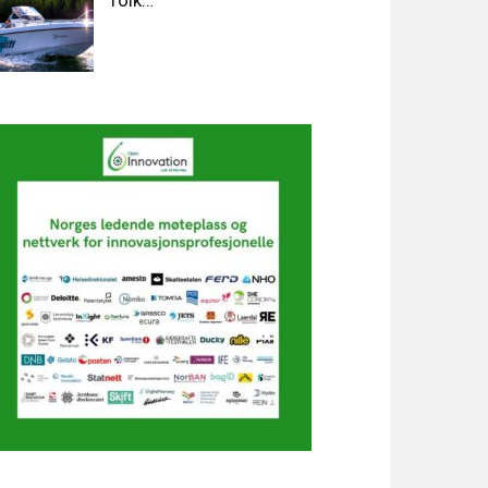
folk…