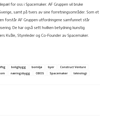
ilepæl for oss i Spacemaker. AF Gruppen vil bruke
 Sverige, samt på tvers av sine forretningsområder. Som et
jen forstår AF Gruppen utfordringene samfunnet står
isering. De har også sett hvilken betydning kunstig
Anders Kvåle, Styreleder og Co-Founder av Spacemaker.
ftig
boligbygg
bomiljø
byer
Construct Venture
dom
næringsbygg
OBOS
Spacemaker
teknologi