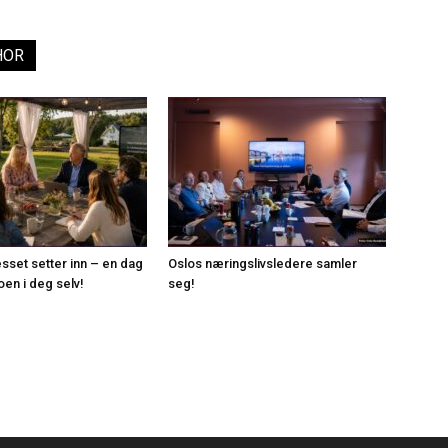
HOR
esset setter inn – en dag
Oslos næringslivsledere samler
roen i deg selv!
seg!