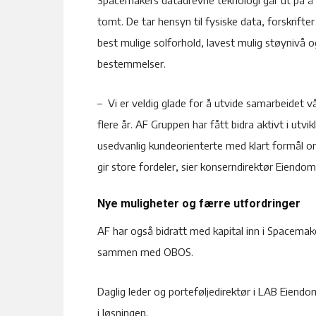
Spacemakers datadrevne teknologi går ut på å v
tomt. De tar hensyn til fysiske data, forskrift
best mulige solforhold, lavest mulig støynivå 
bestemmelser.
– Vi er veldig glade for å utvide samarbeidet 
flere år. AF Gruppen har fått bidra aktivt i ut
usedvanlig kundeorienterte med klart formål om 
gir store fordeler, sier konserndirektør Eiendom
Nye muligheter og færre utfordringer
AF har også bidratt med kapital inn i Spacema
sammen med OBOS.
Daglig leder og porteføljedirektør i LAB Eiendo
i løsningen.