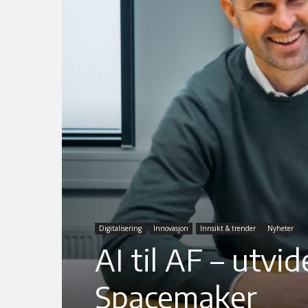
Digitalisering
Innovasjon
Innsikt & trender
Nyheter
AI til AF – utv
Spacemaker