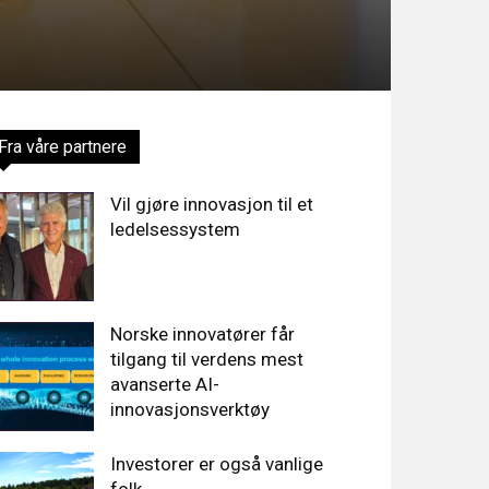
Fra våre partnere
Vil gjøre innovasjon til et
ledelsessystem
Norske innovatører får
tilgang til verdens mest
avanserte AI-
innovasjonsverktøy
Investorer er også vanlige