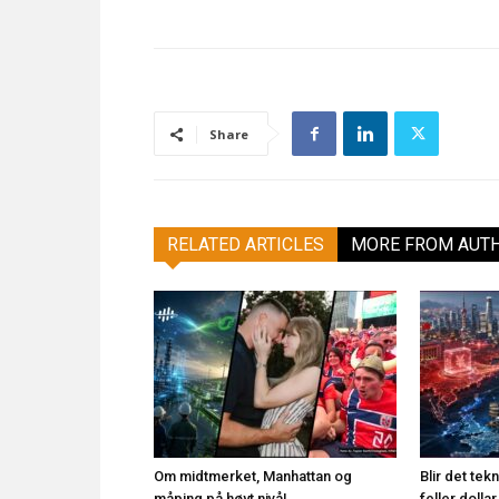
Share
RELATED ARTICLES
MORE FROM AUT
Om midtmerket, Manhattan og
Blir det te
måping på høyt nivå!
feller doll