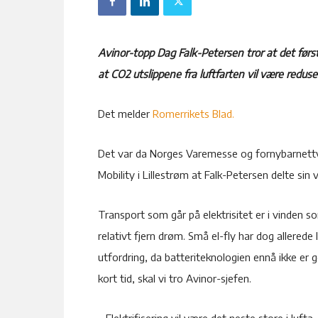
Avinor-topp Dag Falk-Petersen tror at det første
at CO2 utslippene fra luftfarten vil være redu
Det melder
Romerrikets Blad.
Det var da Norges Varemesse og fornybarnettve
Mobility i Lillestrøm at Falk-Petersen delte sin
Transport som går på elektrisitet er i vinden so
relativt fjern drøm. Små el-fly har dog allerede
utfordring, da batteriteknologien ennå ikke er 
kort tid, skal vi tro Avinor-sjefen.
– Elektrifisering vil være det neste store i luft