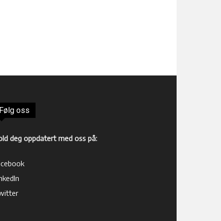
Følg oss
old deg oppdatert med oss på:
acebook
nkedIn
witter