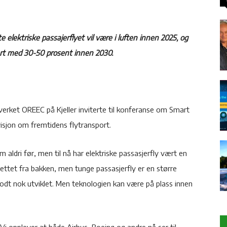
 elektriske passajerflyet vil være i luften innen 2025, og
sert med 30-50 prosent innen 2030.
rket OREEC på Kjeller inviterte til konferanse om Smart
 visjon om fremtidens flytransport.
m aldri før, men til nå har elektriske passasjerfly vært en
 lettet fra bakken, men tunge passasjerfly er en større
godt nok utviklet. Men teknologien kan være på plass innen
a. Vi opplever at både Airbus, Boeing og andre nå ser til