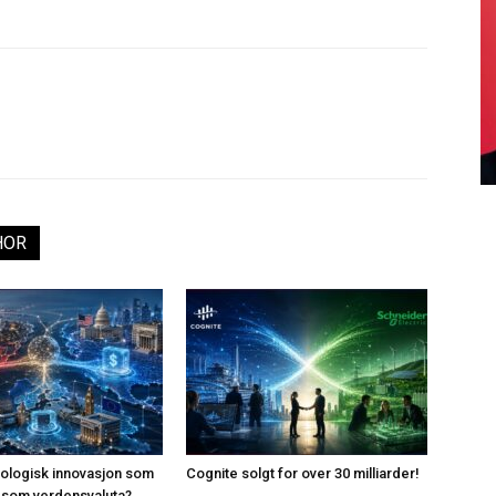
HOR
knologisk innovasjon som
Cognite solgt for over 30 milliarder!
ar som verdensvaluta?