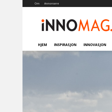
Om
Annonsere
Innomag.no
HJEM
INSPIRASJON
INNOVASJON