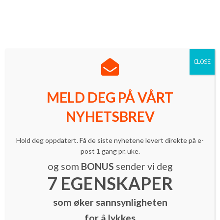
Norges ledende innovasjonsmagasin med mer enn 16 000
lesere.
Meld deg på vårt nyhetsbrev
| Følg oss på LinkedIn
CLOSE
MELD DEG PÅ VÅRT
NYHETSBREV
Grûnder
Innovasjon
Nyheter
Brettspill skal lære verden «lean
Hold deg oppdatert. Få de siste nyhetene levert direkte på e-
startup»
post 1 gang pr. uke.
By
Ole-Harald Nafstad
-
13. januar 2015
og som
BONUS
sender vi deg
7 EGENSKAPER
som øker sannsynligheten
for å lykkes