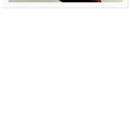
Nå starter jobben med å gjøre spillet til en internasjonal
suksess. Første steg er lanseringsfest og oppstart av
Kickstarter-kampanje i kveld.
For å få fart på kampanjen reiser mastertstudent Tore
Rasmussen til USA, for å vise frem spillet og vise hvordan
brettspillet kan brukes til å lære bort metoden i workshop-
setting. Han vil også vise hvordan dette kan gjøres for
lærere, gründere og intraprenører.
Kampanjeperioden varer i fire uker.
Rasmussen, som også er organisator i Lean Startup