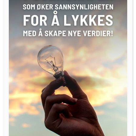
Det var starten på
utviklingen av «Playing lean»
, et
pedagogisk brettspill som skal lære bort metoden.
Gründerne ser for seg at spillet passer godt for
endringsagenter som vil lære andre metodikken.
Jørgensen, som til daglig leder konsulentselskapet Iterate,
forteller at spillet har blitt brukt internt i selskapet en stund
allerede.
– De siste 18 månedene har vi jobbet med å formidle Lean
Startup ved hjelp av et brettspill, forteller Jørgensen – som
selv var med å starte opp Iterate i 2007.
Vil innta verden