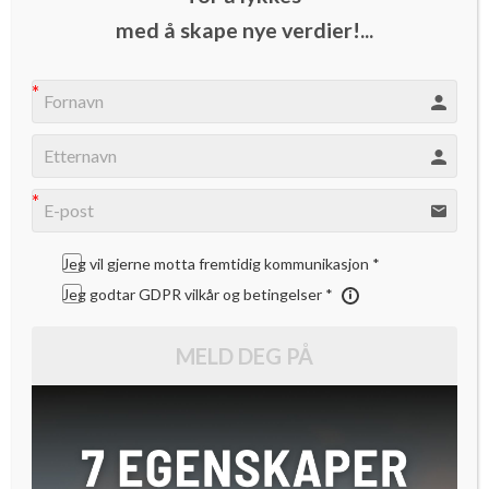
Iterate-sjef Simen Fure Jørgensen vil gjøre det enklere å
med å skape nye verdier!...
lære «lean startup»-metoden.
Lean startup er blitt selve bibelen for oppstartsbedrifter
verden over. Nå satser nordmennene Simen Fure Jørgensen
og Tore Rasmussen på å «revolusjonere» hvordan man
lærer seg metoden.
Jeg vil gjerne motta fremtidig kommunikasjon *
– Da jeg først leste boken om Lean Startup ble jeg inspirert.
Jeg godtar GDPR vilkår og betingelser *
Det jeg leste føltes viktig, og det virket klart for meg at det
kom til å få betydning for hvordan vi jobber med
MELD DEG PÅ
innovasjon og nyskapning. Så ble jeg litt frustrert. Hvordan
skulle vi få denne måten å arbeide på til å passe inn i vår
hverdag? Hvordan kan Lean Startup benyttes best mulig i
min bransje?, sier Simen Fure Jørgensen.