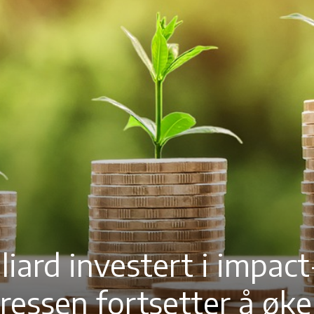
liard investert i impact
eressen fortsetter å øke