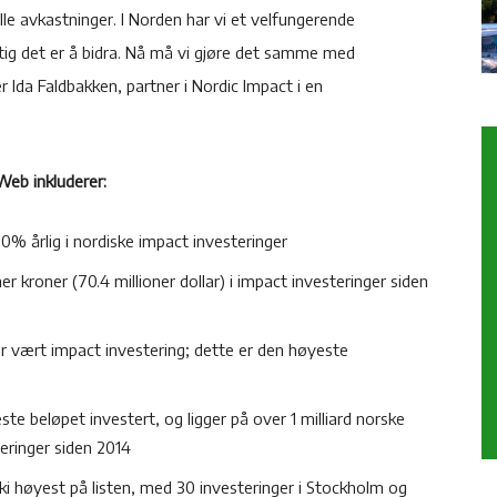
ielle avkastninger. I Norden har vi et velfungerende
tig det er å bidra. Nå må vi gjøre det samme med
er Ida Faldbakken, partner i Nordic Impact i en
Web inkluderer:
0% årlig i nordiske impact investeringer
ner kroner (70.4 millioner dollar) i impact investeringer siden
ar vært impact investering; dette er den høyeste
te beløpet investert, og ligger på over 1 milliard norske
teringer siden 2014
ki høyest på listen, med 30 investeringer i Stockholm og