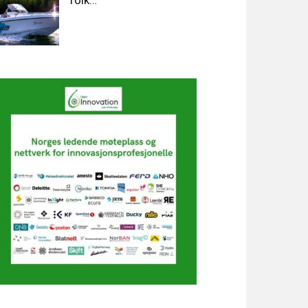
folk…