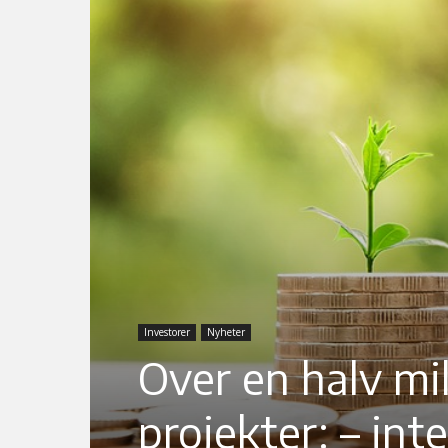
Investorer
Nyheter
Over en halv mil
projekter: – int