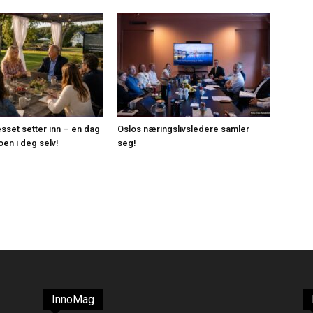
esset setter inn – en dag
Oslos næringslivsledere samler
roen i deg selv!
seg!
InnoMag