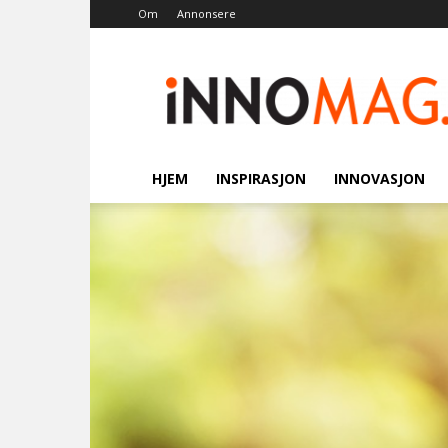
Om
Annonsere
Innomag.no
HJEM
INSPIRASJON
INNOVASJON