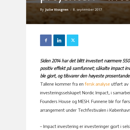
By
Julie Vissgren
-
8. september 2017
Siden 2014 har det blitt investert nærmere 550 m
positiv effekt på samfunnet; såkalte impact inv
ble gjort, og tilsvarer den høyeste prosentande
Tallene kommer fra en
fersk analyse
utført av
investeringsselskapet Nordic Impact, i samar
Founders House og MESH. Funnene blir for førs
arrangement under Techfestivalen i København
– Impact investering er investeringer gjort i se