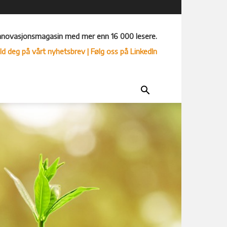
nnovasjonsmagasin med mer enn 16 000 lesere.
ld deg på vårt nyhetsbrev
| Følg oss på LinkedIn