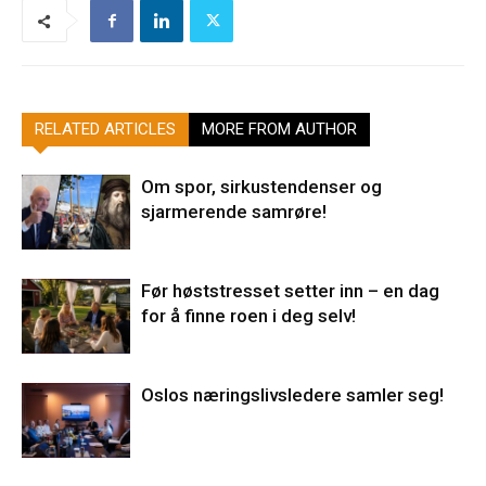
RELATED ARTICLES
MORE FROM AUTHOR
Om spor, sirkustendenser og
sjarmerende samrøre!
Før høststresset setter inn – en dag
for å finne roen i deg selv!
Oslos næringslivsledere samler seg!