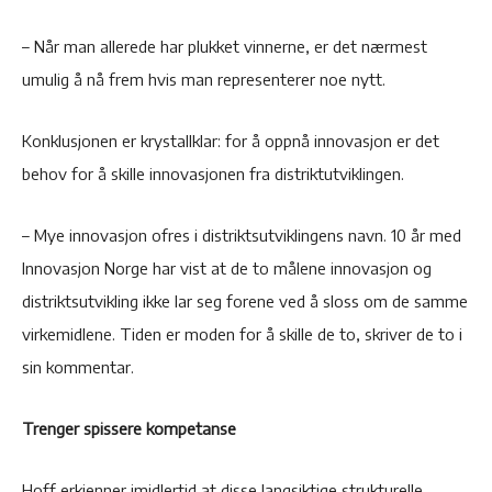
– Når man allerede har plukket vinnerne, er det nærmest
umulig å nå frem hvis man representerer noe nytt.
Konklusjonen er krystallklar: for å oppnå innovasjon er det
behov for å skille innovasjonen fra distriktutviklingen.
– Mye innovasjon ofres i distriktsutviklingens navn. 10 år med
Innovasjon Norge har vist at de to målene innovasjon og
distriktsutvikling ikke lar seg forene ved å sloss om de samme
virkemidlene. Tiden er moden for å skille de to, skriver de to i
sin kommentar.
Trenger spissere kompetanse
Hoff erkjenner imidlertid at disse langsiktige strukturelle