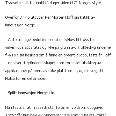
Traaseth satt for inntil få dager siden i IKT-Norges styre.
Overfor 3in.no utdyper Per Morten Hoff sin kritikk av
Innovasjon Norge.
– Altfor mange bedrifter sier at de lykkes til tross for
virkemiddelapparatet og ikke på grunn av. Trolltech-gründerne
fikk i sin tid beskjed om å finne en ordentlig jobb, fastslår Hoff
– og viser til gründerselskapet som forenklet utvikling av
applikasjoner på tvers av ulike plattformer, og ble solgt til
Nokia for en del år siden.
– Splitt Innovasjon Norge i to
Han fastslår at Traaseth står foran en voldsom oppgave.
Totalt får hun hele 42 oppdragsgivere som vil ha resultater