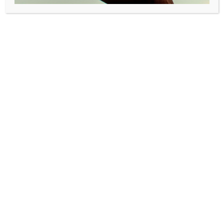
finnes det jo gode støtteordninger for entreprenører, men
ikke alle vet at også Frankrike og President Macron satser
stort på innovatører og grundere. Over 5,6 milliarder euro i
VC-finansiering ble samlet inn av franske startups I 2021,
dette har nesten tredoblet siden 2015, Frankrike har blitt et
av de hotteste teknologiknutepunktene I verden.
Kan du fortelle våre lesere litt om vekstselskapet som du
nå leder?
-Det gjør jeg gjerne. Kort fortalt bygger og driver vi
infrastruktur for et raskt voksende dronemarked. Vi er
overbevist om at det store markedet vil være lastedroner
som leverer pakker og vi i DragonFlyPads har utviklet
Vertipads – som er i stand til å ta imot, kontrolere,