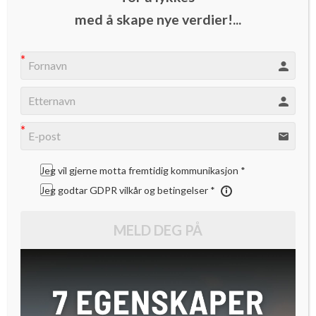
med å skape nye verdier!...
Vi kom nylig over et spennende fransk vekstselskap
DragonFlyPads som for kort tid siden vant den
franske innovasjonskonkurransen Innov’up.
Stor var vår overraskelse da gründeren heter Sissel
Thorstensen og er en 53 år ung norsk kvinne som har sett
inn i krystallkulen og forutberegnet at dronemarkedet i
Jeg vil gjerne motta fremtidig kommunikasjon *
fremtiden vil by på noen store utfordringer, – og som gode
Jeg godtar GDPR vilkår og betingelser *
entreprenører vet, der det finnes store utfordringer finnes
MELD DEG PÅ
det også store muligheter.
-Mitt utgangspunkt var en analyse fra McKinsey som
estimerer at det i 2030 vil finnes over 20 millioner flyende
kommersielle droner i verden, og med slike tall så tenkte jeg