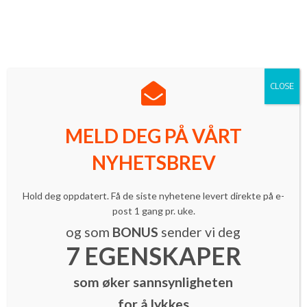
Norges ledende innovasjonsmagasin med mer enn 16 000
lesere.
Meld deg på vårt nyhetsbrev
| Følg oss på LinkedIn
CLOSE
MELD DEG PÅ VÅRT
NYHETSBREV
Hold deg oppdatert. Få de siste nyhetene levert direkte på e-
Digitalisering
Innovasjon
post 1 gang pr. uke.
Fransk scaleup med luftige ambisjoner –
og som
BONUS
sender vi deg
og norsk vri
7 EGENSKAPER
By
INNOMAG Newsroom
-
4. februar 2022
som øker sannsynligheten
for å lykkes