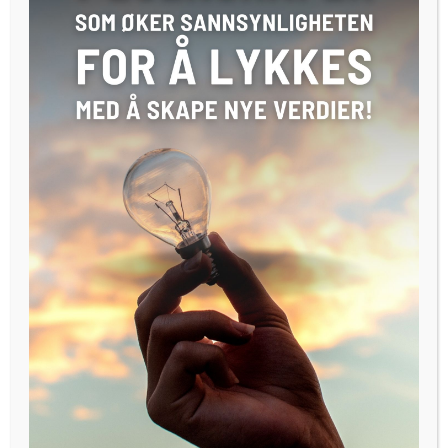
at droner vil måtte lande, ta av, batteriene må lades,
dronene tømmes for last og lastes på ny, Dermed var
ideen om våre vertikale droneflyplasser født. Vi kaller det
Vertipad, en hybrid mellom en bensin stasjon og en mini
flyplass, men for droner, smiler Sissel via Zoom på
utmerket norsk.
Det er Ikke hver dag vi snakker med franske entreprenører
som imponerer på norsk og hun hører nok at vi er litt
overrasket…
-Ja, det er klart jeg prater norsk, selv om jeg har bodd i
utlandet de siste 35 årene er jeg jo veldig glad i
gamlelandet, – og det er ingen motsetning mellom å trives i
Paris og Frankrike og likevel føle seg helt norsk. I Norge