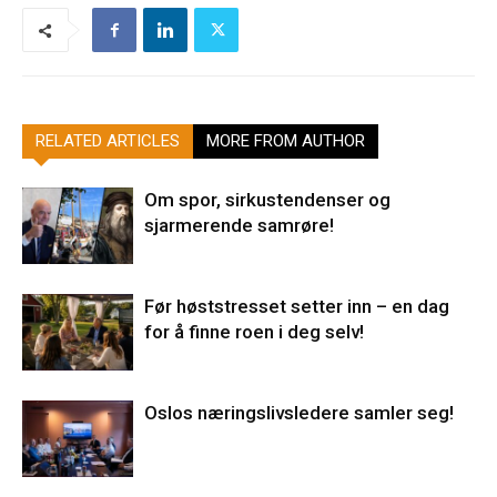
RELATED ARTICLES
MORE FROM AUTHOR
Om spor, sirkustendenser og
sjarmerende samrøre!
Før høststresset setter inn – en dag
for å finne roen i deg selv!
Oslos næringslivsledere samler seg!