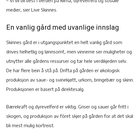
– Vi vil bli best i verden på klima, dyrevelferd og sosiale
medier, sier Live Skinnes.
En vanlig gård med uvanlige innslag
Skinnes gård er i utgangspunktet en helt vanlig gård som
drives helhetlig og lønnsomt, men vinnerne ser muligheter og
utnytter alle gårdens ressurser og tar hele verdikjeden selv.
De har flere bein å stå på. Drifta på gården er økologisk
produksjon av saue- og svinekjøtt, urkorn, bringebær og skinn.
Produksjonen er basert på direktesalg.
Bærekraft og dyrevelferd er viktig. Griser og sauer går fritt i
skogen, og produksjon av fôret skjer på gården for at det skal
bli mest mulig kortreist.