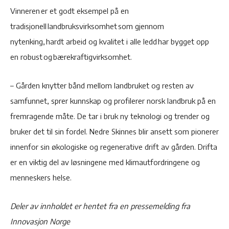
Vinneren er et godt eksempel på en
tradisjonell landbruksvirksomhet som gjennom
nytenking, hardt arbeid og kvalitet i alle ledd har bygget opp
en robust og bærekraftigvirksomhet.
– Gården knytter bånd mellom landbruket og resten av
samfunnet, sprer kunnskap og profilerer norsk landbruk på en
fremragende måte. De tar i bruk ny teknologi og trender og
bruker det til sin fordel. Nedre Skinnes blir ansett som pionerer
innenfor sin økologiske og regenerative drift av gården. Drifta
er en viktig del av løsningene med klimautfordringene og
menneskers helse.
Deler av innholdet er hentet fra en pressemelding fra
Innovasjon Norge