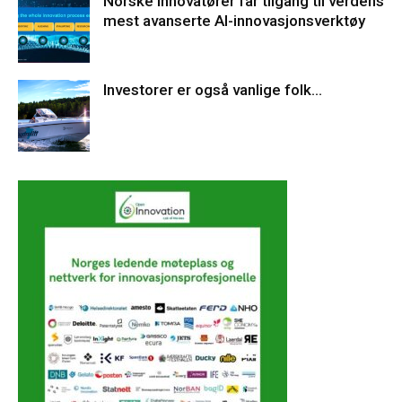
Norske innovatører får tilgang til verdens
mest avanserte AI-innovasjonsverktøy
Investorer er også vanlige folk…