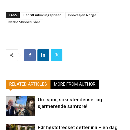
TAGS
Bedriftsutviklingsprisen
Innovasjon Norge
Nedre Skinnes Gård
RELATED ARTICLES
MORE FROM AUTHOR
Om spor, sirkustendenser og
sjarmerende samrøre!
Før høststresset setter inn – en dag