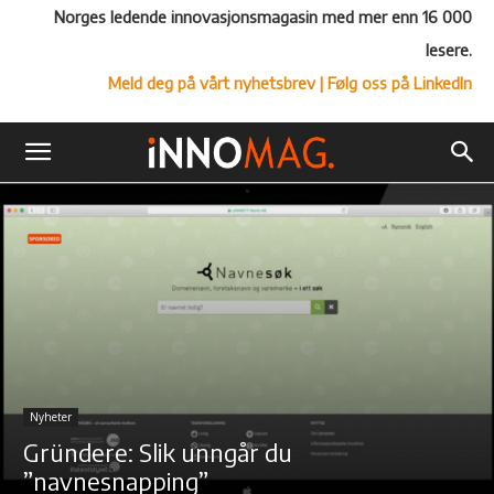
Norges ledende innovasjonsmagasin med mer enn 16 000
lesere.
Meld deg på vårt nyhetsbrev
| Følg oss på LinkedIn
Nyheter
Gründere: Slik unngår du
”navnesnapping”