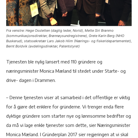
Fra venstre: Hege Ossletten (daglig leder, Norid), Mette Siri Brønmo
(kommunikasjonsdirektør, Brønnøysundregistrene), Grete Karin Berg (NHO
Buskerud), statssekretær Lars Jakob Hiim (Nærings- og fiskeridepartementet),
Bernt Boldvik (avdelingsdirektør, Patentstyret)
Tjenesten ble nylig lansert med 110 gründere og
næringsminister Monica Mæland til stedet under Starte- og
drive- dagen i Drammen.
– Denne tjenesten viser at samarbeid i det offentlige er viktig
for å gjøre det enklere for gründerne. Vi trenger enda flere
dyktige gründere som starter nye og lønnsomme bedrifter og
da må vi lage enkle tjenester som dette, sier Næringsminister
Monica Mæland. I Gründerplan 2017 sier regjeringen at vi skal