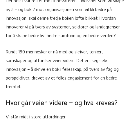
Der bok 1 var rettet mot innovatøren – individet som vil skape
nytt – og bok 2 mot organisasjonen som vil bli bedre på
innovasjon, skal denne tredje boken løfte blikket: Hvordan
innoverer vi på tvers av systemer, sektorer og landegrenser –
for å skape bedre liv, bedre samfunn og en bedre verden?
Rundt 190 mennesker er nå med og skriver, tenker,
samskaper og utforsker veier videre. Det er i seg selv
innovasjon – å skrive en bok i fellesskap, på tvers av fag og
perspektiver, drevet av et felles engasjement for en bedre
fremtid.
Hvor går veien videre – og hva kreves?
Vi står midt i store utfordringer: