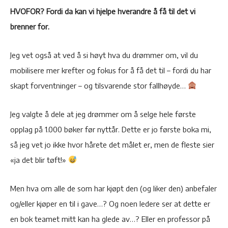
HVOFOR? Fordi da kan vi hjelpe hverandre å få til det vi
brenner for.
Jeg vet også at ved å si høyt hva du drømmer om, vil du
mobilisere mer krefter og fokus for å få det til – fordi du har
skapt forventninger – og tilsvarende stor fallhøyde…
Jeg valgte å dele at jeg drømmer om å selge hele første
opplag på 1.000 bøker før nyttår. Dette er jo første boka mi,
så jeg vet jo ikke hvor hårete det målet er, men de fleste sier
«ja det blir tøft!»
Men hva om alle de som har kjøpt den (og liker den) anbefaler
og/eller kjøper en til i gave…? Og noen ledere ser at dette er
en bok teamet mitt kan ha glede av…? Eller en professor på