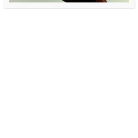
arbeidsevnen min. Jeg får tusen nye funksjoner, mens de få
jeg faktisk trenger, blir borte».
Havarikommisjon – vil det hjelpe?
Ingenting er enklere for en programmerer enn å legge til
nye funksjoner. Langt vanskeligere er det å forstå
brukerens reelle behov.
«Man skulle tro at ledere ikke lærer noe som helst av
skandalene, fastslår IKT-Norges Per Morten Hoff.
Han etterlyser en havarikommisjon, som kan komme til
bunns i problemene. Å skape en slik arena for læring, kan
være en god start.