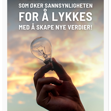
De tidene er nå definitivt forbi.
I dag er det snarere på tide å spørre om Norge – som
nasjon – er i ferd med å havne i bakevja.
Mens de norske IT-suksessene fortsatt i stor grad stammer
fra 1990-tallet, spretter det stadig opp nye
milliardselskaper i Sverige.
Dagens Næringslivs opplisting av problemene norske IT-
brukere opplever,
er en ny påminnelse.
For barnelege John Dahls diagnose i DN er ganske treffende:
«Aldri la en dataprogrammerer gjøre livet ditt enklere! Hver
oppgradering av datasystemet er en nedgradering av