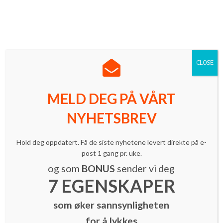
Norges ledende innovasjonsmagasin med mer enn 16 000
lesere.
Meld deg på vårt nyhetsbrev
| Følg oss på LinkedIn
CLOSE
MELD DEG PÅ VÅRT
NYHETSBREV
Innovasjon
Innsikt & trender
Tankeleder
«Hver oppgradering er en nedgradering
Hold deg oppdatert. Få de siste nyhetene levert direkte på e-
av arbeidsevnen»
post 1 gang pr. uke.
By
Ole-Harald Nafstad
-
7. april 2015
og som
BONUS
sender vi deg
7 EGENSKAPER
som øker sannsynligheten
for å lykkes