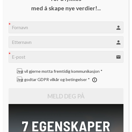
Alt for mange norske IT-prosjekter synes å feile med
med å skape nye verdier!...
tjenester ingen vil ha. Hvorfor skjer det da gang på gang i
Norge, spør redaktør Ole-Harald Nafstad i 3in.no.
Norge har lenge ligget i front på å ta i bruk nye, digitale
løsninger. Helt fra minibankene og bankkortenes inntog på
1980-tallet har Norge ligget et langt hestehode foran de
fleste andre land i verden.
Jeg vil gjerne motta fremtidig kommunikasjon *
Jeg godtar GDPR vilkår og betingelser *
Mens Norge fikk helautomatiserte bensinstasjoner,
insisterte fortsatt bensinstasjonansatte å fylle tanken for
MELD DEG PÅ
deg andre steder i Europa. Og mens nordmenn gasset seg i
den nyeste mobilteknologien, var USA lenge et mobilt u-
land.