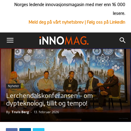
Norges ledende innovasjonsmagasin med mer enn 16 000
lesere.
Meld deg på vårt nyhetsbrev
| Følg oss på LinkedIn
Nyheter
Lerchendalskonferansen – om
dypteknologi, tillit og tempo!
By
Truls Berg
-
13. februar 2026