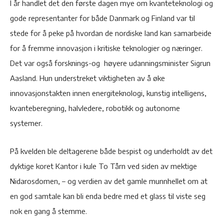
I år handlet det den første dagen mye om kvanteteknologi og
gode representanter for både Danmark og Finland var til
stede for å peke på hvordan de nordiske land kan samarbeide
for å fremme innovasjon i kritiske teknologier og næringer.
Det var også forsknings-og høyere udanningsminister Sigrun
Aasland. Hun understreket viktigheten av å øke
innovasjonstakten innen energiteknologi, kunstig intelligens,
kvanteberegning, halvledere, robotikk og autonome
systemer.
På kvelden ble deltagerene både bespist og underholdt av det
dyktige koret Kantor i kule To Tårn ved siden av mektige
Nidarosdomen, – og verdien av det gamle munnhellet om at
en god samtale kan bli enda bedre med et glass til viste seg
nok en gang å stemme.