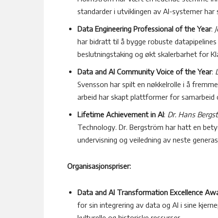
standarder i utviklingen av AI-systemer har 
Data Engineering Professional of the Year
:
J
har bidratt til å bygge robuste datapipeline
beslutningstaking og økt skalerbarhet for Kl
Data and AI Community Voice of the Year
:
Svensson har spilt en nøkkelrolle i å fremme
arbeid har skapt plattformer for samarbeid 
Lifetime Achievement in AI
:
Dr. Hans Bergs
Technology.
Dr. Bergström har hatt en betyd
undervisning og veiledning av neste generas
Organisasjonspriser:
Data and AI Transformation Excellence Aw
for sin integrering av data og AI i sine kjer
kulturelle og historiske ressurser.