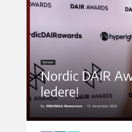
Nyheter
Nordic DAIR Awa
ledere!
By
INNOMAG Newsroom
-
13. desember 2024