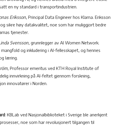
satt en ny standard i transportindustrien.
onas Eriksson
, Principal Data Engineer hos Klarna.
Eriksson
s og sikre høy datakvalitet, noe som har muliggjort bedre
arnas tjenester.
Linda Svensson
, grunnlegger av AI Women Network.
 mangfold og inkludering i AI-fellesskapet, og hennes
og læring.
tröm
, Professor emeritus ved KTH Royal Institute of
elig innvirkning på AI-feltet gjennom forskning,
jon innovatører i Norden.
ard
: KBLab ved Nasjonalbiblioteket i Sverige ble anerkjent
neprosesser, noe som har revolusjonert tilgangen til