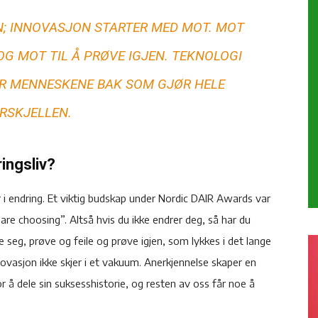
N; INNOVASJON STARTER MED MOT. MOT
, OG MOT TIL Å PRØVE IGJEN. TEKNOLOGI
 ER MENNESKENE BAK SOM GJØR HELE
RSKJELLEN.
ingsliv?
 i endring. Et viktig budskap under Nordic DAIR Awards var
re choosing”. Altså hvis du ikke endrer deg, så har du
e seg, prøve og feile og prøve igjen, som lykkes i det lange
ovasjon ikke skjer i et vakuum. Anerkjennelse skaper en
r å dele sin suksesshistorie, og resten av oss får noe å