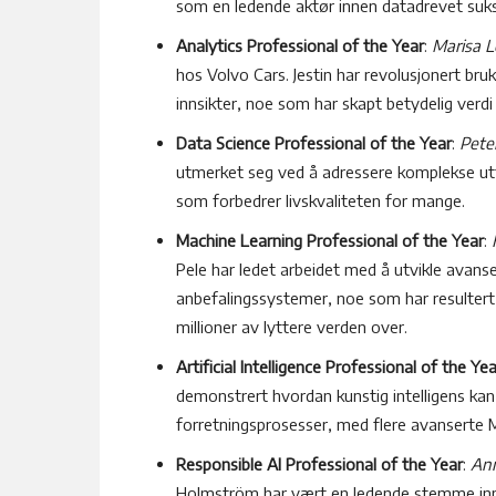
som en ledende aktør innen datadrevet suk
Analytics Professional of the Year
:
Marisa L
hos Volvo Cars. Jestin har revolusjonert br
innsikter, noe som har skapt betydelig verd
Data Science Professional of the Year
:
Pete
utmerket seg ved å adressere komplekse utf
som forbedrer livskvaliteten for mange.
Machine Learning Professional of the Year
:
Pele har ledet arbeidet med å utvikle avan
anbefalingssystemer, noe som har resultert
millioner av lyttere verden over.
Artificial Intelligence Professional of the Yea
demonstrert hvordan kunstig intelligens kan
forretningsprosesser, med flere avanserte 
Responsible AI Professional of the Year
:
An
Holmström har vært en ledende stemme innen