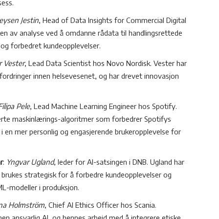
sess.
eysen Jestin
, Head of Data Insights for Commercial Digital
uken av analyse ved å omdanne rådata til handlingsrettede
i og forbedret kundeopplevelser.
r Vester
, Lead Data Scientist hos Novo Nordisk. Vester har
ordringer innen helsevesenet, og har drevet innovasjon
Filipa Pele
, Lead Machine Learning Engineer hos Spotify.
serte maskinlærings-algoritmer som forbedrer Spotifys
 i en mer personlig og engasjerende brukeropplevelse for
r
:
Yngvar Ugland
, leder for AI-satsingen i DNB.
Ugland har
 brukes strategisk for å forbedre kundeopplevelser og
ML-modeller i produksjon.
na Holmström
, Chief AI Ethics Officer hos Scania.
 ansvarlig AI, og hennes arbeid med å integrere etiske