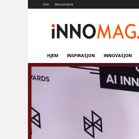
Om
Annonsere
Innomag.no
HJEM
INSPIRASJON
INNOVASJON