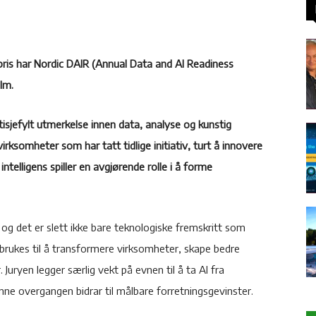
pris har Nordic DAIR (Annual Data and AI Readiness
lm.
isjefylt utmerkelse innen data, analyse og kunstig
 virksomheter som har tatt tidlige initiativ, turt å innovere
intelligens spiller en avgjørende rolle i å forme
og det er slett ikke bare teknologiske fremskritt som
I brukes til å transformere virksomheter, skape bedre
uryen legger særlig vekt på evnen til å ta AI fra
nne overgangen bidrar til målbare forretningsgevinster.