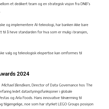
ellom et dedikert team og en strategisk visjon fra DNB’s
.
ske og implementere AI-teknologi, har banken ikke bare
 til å heve standarden for hva som er mulig i bransjen,
iske valg og teknologisk ekspertise kan omformes til
 Awards 2024
:
Michael Bendixen
, Director of Data Governance hos The
faring ledet datastyringsfunksjoner i globale
stas og Arla Foods. Hans innovative tilnærming til
 og tilgjengelige, noe som har styrket LEGO Groups posisjon