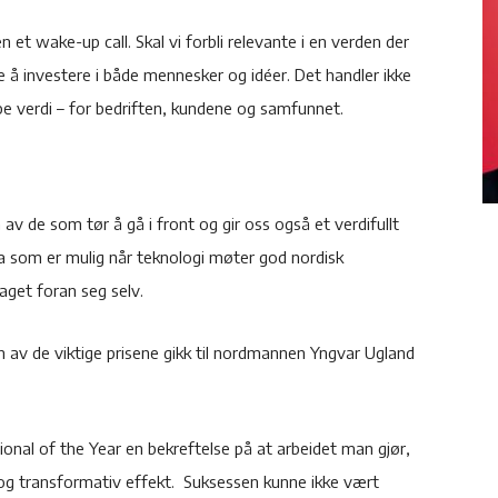
n et wake-up call. Skal vi forbli relevante i en verden der
re å investere i både mennesker og idéer. Det handler ikke
e verdi – for bedriften, kundene og samfunnet.
av de som tør å gå i front og gir oss også et verdifullt
hva som er mulig når teknologi møter god nordisk
aget foran seg selv.
n av de viktige prisene gikk til nordmannen Yngvar Ugland
onal of the Year en bekreftelse på at arbeidet man gjør,
 og transformativ effekt. Suksessen kunne ikke vært