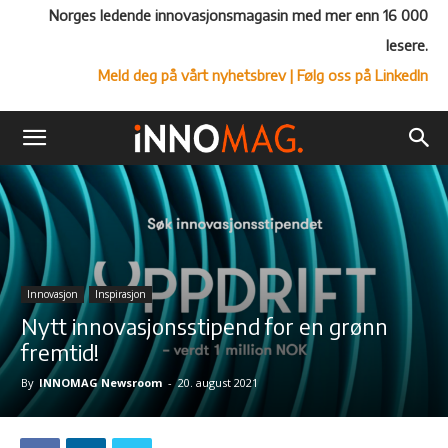
Norges ledende innovasjonsmagasin med mer enn 16 000
lesere.
Meld deg på vårt nyhetsbrev
| Følg oss på LinkedIn
Innovasjon
Inspirasjon
Nytt innovasjonsstipend for en grønn
fremtid!
By
INNOMAG Newsroom
-
20. august 2021