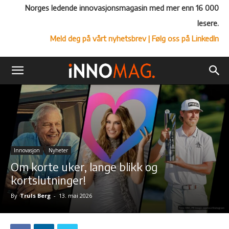
Norges ledende innovasjonsmagasin med mer enn 16 000
lesere.
Meld deg på vårt nyhetsbrev
| Følg oss på LinkedIn
Innovasjon
Nyheter
Om korte uker, lange blikk og
kortslutninger!
By
Truls Berg
-
13. mai 2026