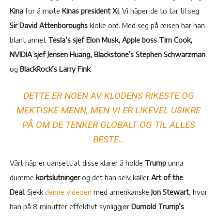
Kina
for å møte
Kinas president Xi
. Vi håper de to tar til seg
Sir David Attenboroughs
kloke ord. Med seg på reisen har han
blant annet
Tesla’s sjef Elon Musk, Apple boss Tim Cook,
NVIDIA sjef Jensen Huang, Blackstone’s Stephen Schwarzman
og
BlackRock’s Larry Fink
.
DETTE ER NOEN AV KLODENS RIKESTE OG
MEKTISKE MENN, MEN VI ER LIKEVEL USIKRE
PÅ OM DE TENKER GLOBALT OG TIL ALLES
BESTE…
Vårt håp er uansett at disse klarer å holde
Trump
unna
dumme
kortslutninger
og det han selv kaller
Art of the
Deal
. Sjekk
denne videoen
med amerikanske
Jon Stewart
, hvor
han på 8 minutter effektivt synliggjør
Dumold Trump’s