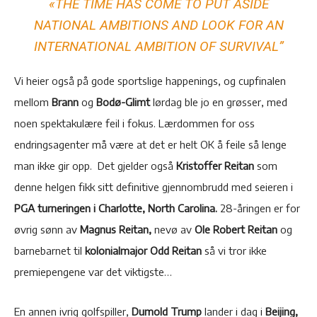
«THE TIME HAS COME TO PUT ASIDE
NATIONAL AMBITIONS AND LOOK FOR AN
INTERNATIONAL AMBITION OF SURVIVAL”
Vi heier også på gode sportslige happenings, og cupfinalen
mellom
Brann
og
Bodø-Glimt
lørdag ble jo en grøsser, med
noen spektakulære feil i fokus. Lærdommen for oss
endringsagenter må være at det er helt OK å feile så lenge
man ikke gir opp. Det gjelder også
Kristoffer Reitan
som
denne helgen fikk sitt definitive gjennombrudd med seieren i
PGA turneringen i Charlotte, North Carolina.
28-åringen er for
øvrig sønn av
Magnus Reitan,
nevø av
Ole Robert Reitan
og
barnebarnet til
kolonialmajor Odd Reitan
så vi tror ikke
premiepengene var det viktigste…
En annen ivrig golfspiller,
Dumold Trump
lander i dag i
Beijing,