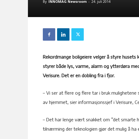
By
INNOMAG Newsroom
-
24. juli 2014
Rekordmange boligeiere velger å styre huset
styrer både lys, varme, alarm og ytterdøra med
Verisure. Det er en dobling fra i fjor.
– Vi ser at flere og flere tar i bruk muligheten
av hjemmet, sier informasjonssjef i Verisure, Ce
– Det har lenge vært snakket om ”det smarte hj
tilnærming der teknologien gjør det mulig å ha