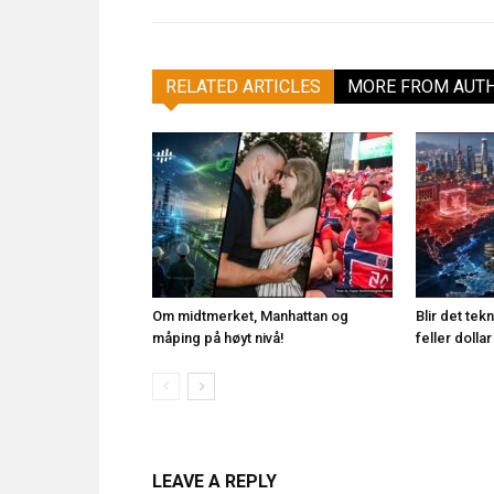
RELATED ARTICLES
MORE FROM AUT
Om midtmerket, Manhattan og
Blir det te
måping på høyt nivå!
feller doll
LEAVE A REPLY