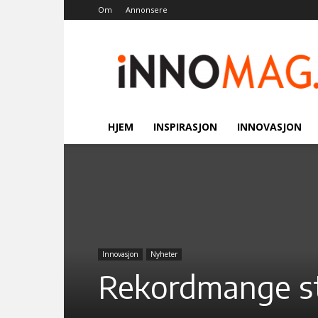
Om
Annonsere
Innomag.no
HJEM
INSPIRASJON
INNOVASJON
Innovasjon
Nyheter
Rekordmange st