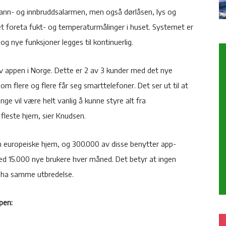
ann- og innbruddsalarmen, men også dørlåsen, lys og
met foreta fukt- og temperaturmålinger i huset. Systemet er
og nye funksjoner legges til kontinuerlig.
v appen i Norge. Dette er 2 av 3 kunder med det nye
 flere og flere får seg smarttelefoner. Det ser ut til at
ge vil være helt vanlig å kunne styre alt fra
fleste hjem, sier Knudsen.
lion europeiske hjem, og 300.000 av disse benytter app-
ed 15.000 nye brukere hver måned. Det betyr at ingen
å ha samme utbredelse.
pen: