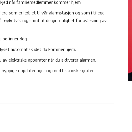
eskjed når familiemedlemmer kommer hjem.
lere som er koblet til vår alarmstasjon og som i tillegg
å røykutvikling, samt at de gir mulighet for avlesning av
du befinner deg
å lyset automatisk idet du kommer hjem.
u av elektriske apparater når du aktiverer alarmen.
 hyppige oppdateringer og med historiske grafer.