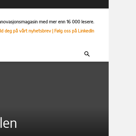
nnovasjonsmagasin med mer enn 16 000 lesere.
ld deg på vårt nyhetsbrev
| Følg oss på LinkedIn
len