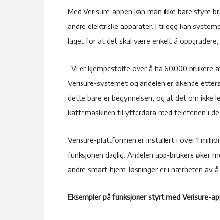
Med Verisure-appen kan man ikke bare styre br
andre elektriske apparater. I tillegg kan syste
laget for at det skal være enkelt å oppgradere, 
–Vi er kjempestolte over å ha 60.000 brukere a
Verisure-systemet og andelen er økende ettersom
dette bare er begynnelsen, og at det om ikke len
kaffemaskinen til ytterdøra med telefonen i de 
Verisure-plattformen er installert i over 1 mil
funksjonen daglig. Andelen app-brukere øker m
andre smart-hjem-løsninger er i nærheten av 
Eksempler på funksjoner styrt med Verisure-ap