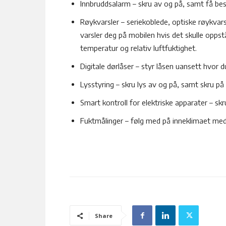
Innbruddsalarm – skru av og på, samt få b
Røykvarsler – seriekoblede, optiske røykvars
varsler deg på mobilen hvis det skulle oppst
temperatur og relativ luftfuktighet.
Digitale dørlåser – styr låsen uansett hvor 
Lysstyring – skru lys av og på, samt skru p
Smart kontroll for elektriske apparater – skr
Fuktmålinger – følg med på inneklimaet med
Share