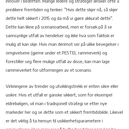
innover i bedriften. Mange ledere og strateger ønsker ofte å
predikere fremtiden og tenker: ”Hvis dette skjer nå, så skjer
dette helt sikkert i 2015 og da må vi gjøre akkurat dette”.
Dette kan likne på scenarioarbeid, men er forsøk på å se
sannsynlige utfall av hendelser og ikke hva som faktisk er
mulig at kan skje. Hvis man derimot ser på ulike bevegelser i
omgivelsene (gjerne under et PESTEL rammeverk) og
forestiller seg flere mulige utfall av disse, kan man lage
rammeverket for utformingen av et scenario.
Virkningene av trender og utviklingstrekk er enten sikre eller
usikre. Hvis et utfall er ganske sikkert, som for eksempel
eldrebølgen, vil man i tradisjonell strategi se etter nye
markeder her og se dette som et sikkert fremtidsbilde. Likevel
er det viktig å ta hensyn til usikkerhetsparametere i