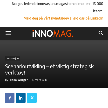
Norges ledende innovasjonsmagasin med mer enn 16 000
lesere.
Meld deg på vårt nyhetsbrev
| Følg oss på LinkedIn
Innovasjon
Scenarioutvikling – et viktig strategisk
verktøy!
By
Thea Winger
-
4. mars 2013