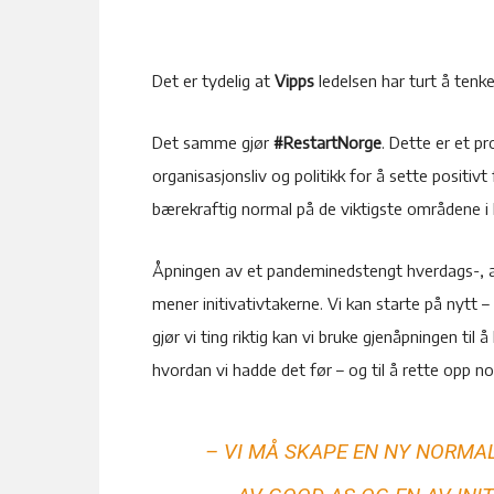
Det er tydelig at
Vipps
ledelsen har turt å tenke
Det samme gjør
#RestartNorge
. Dette er et pr
organisasjonsliv og politikk for å sette positivt
bærekraftig normal på de viktigste områdene i l
Åpningen av et pandeminedstengt hverdags-, ar
mener initivativtakerne. Vi kan starte på nytt –
gjør vi ting riktig kan vi bruke gjenåpningen ti
hvordan vi hadde det før – og til å rette opp no
– VI MÅ SKAPE EN NY NORMAL