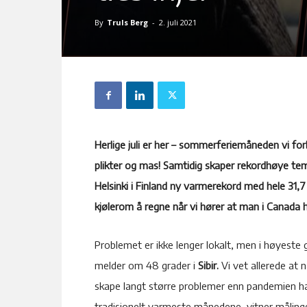
By
Truls Berg
-
2. juli 2021
Herlige juli er her – sommerferiemåneden vi forb
plikter og mas! Samtidig skaper rekordhøye te
Helsinki i Finland ny varmerekord med hele 31,7 
kjølerom å regne når vi hører at man i Canada
Problemet er ikke lenger lokalt, men i høyeste 
melder om 48 grader i
Sibir.
Vi vet allerede at 
skape langt større problemer enn pandemien har 
tradisjonelt varmeste månedene, vitner målingene