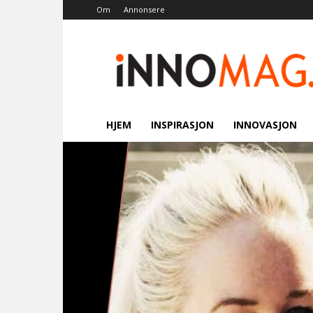
Om
Annonsere
Innomag.no
HJEM
INSPIRASJON
INNOVASJON