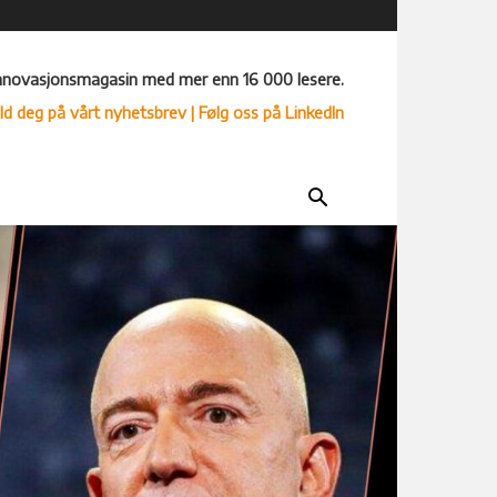
nnovasjonsmagasin med mer enn 16 000 lesere.
ld deg på vårt nyhetsbrev
| Følg oss på LinkedIn