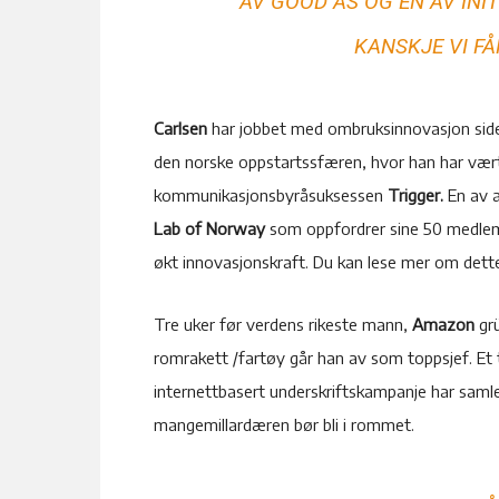
AV GOOD AS OG EN AV INI
KANSKJE VI FÅ
Carlsen
har jobbet med ombruksinnovasjon side
den norske oppstartssfæren, hvor han har vær
kommunikasjonsbyråsuksessen
Trigger.
En av a
Lab of Norway
som oppfordrer sine 50 medlemm
økt innovasjonskraft. Du kan lese mer om det
Tre uker før verdens rikeste mann,
Amazon
gr
romrakett /fartøy går han av som toppsjef. Et 
internettbasert underskriftskampanje har saml
mangemillardæren bør bli i rommet.