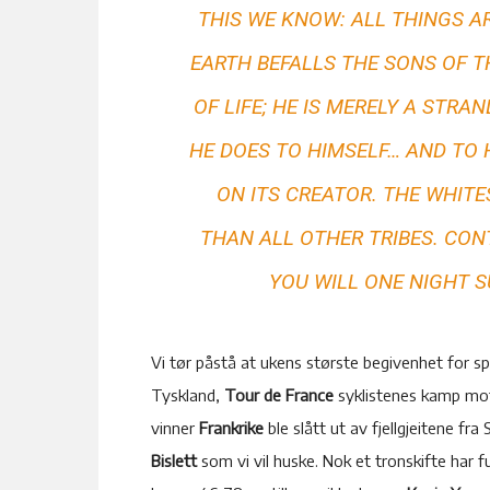
THIS WE KNOW: ALL THINGS A
EARTH BEFALLS THE SONS OF T
OF LIFE; HE IS MERELY A STRA
HE DOES TO HIMSELF… AND TO
ON ITS CREATOR. THE WHIT
THAN ALL OTHER TRIBES. CON
YOU WILL ONE NIGHT 
Vi tør påstå at ukens største begivenhet for s
Tyskland,
Tour de France
syklistenes kamp mot
vinner
Frankrike
ble slått ut av fjellgjeitene fra 
Bislett
som vi vil huske. Nok et tronskifte har 