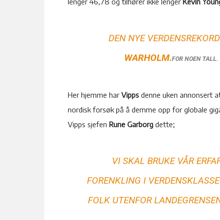
lenger 46,78 og tilhører ikke lenger
Kevin Youn
DEN NYE VERDENSREKORDE
WARHOLM.
FOR NOEN TALL.
Her hjemme har
Vipps
denne uken annonsert a
nordisk forsøk på å demme opp for globale gi
Vipps sjefen
Rune Garborg
dette;
VI SKAL BRUKE VÅR ERF
FORENKLING I VERDENSKLASS
FOLK UTENFOR LANDEGRENSEN