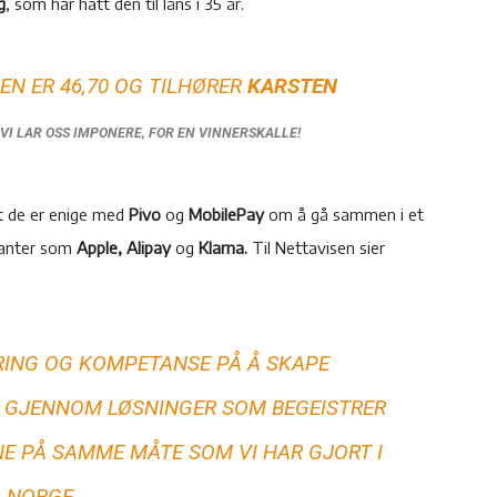
g
, som har hatt den til låns i 35 år.
N ER 46,70 OG TILHØRER
KARSTEN
 VI LAR OSS IMPONERE, FOR EN VINNERSKALLE!
t de er enige med
Pivo
og
MobilePay
om å gå sammen i et
ganter som
Apple, Alipay
og
Klarna.
Til Nettavisen sier
ARING OG KOMPETANSE PÅ Å SKAPE
E GJENNOM LØSNINGER SOM BEGEISTRER
E PÅ SAMME MÅTE SOM VI HAR GJORT I
NORGE.