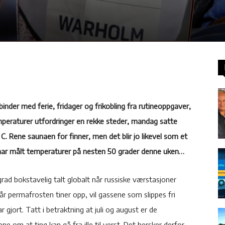
inder med ferie, fridager og frikobling fra rutineoppgaver,
mperaturer utfordringer en rekke steder, mandag satte
C. Rene saunaen for finner, men det blir jo likevel som et
 har målt temperaturer på nesten 50 grader denne uken…
grad bokstavelig talt globalt når russiske værstasjoner
når permafrosten tiner opp, vil gassene som slippes fri
gjort. Tatt i betraktning at juli og august er de
 om at ting kan gå fra ille til verst. Det hersker derfor