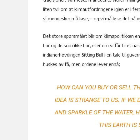
liten tvil om at klimautfordringene igjen er i 
vi mennesker må løse, – og vi må løse det på in
Det store spørsmålet blir om klimapolitikken 
har og de som ikke har, eller om vi får til et n
indianerhøvdingen
Sitting Bull
i en tale til guve
huskes av få, men ordene lever ennå;
HOW CAN YOU BUY OR SELL TH
IDEA IS STRANGE TO US. IF WE
AND SPARKLE OF THE WATER, 
THIS EARTH IS