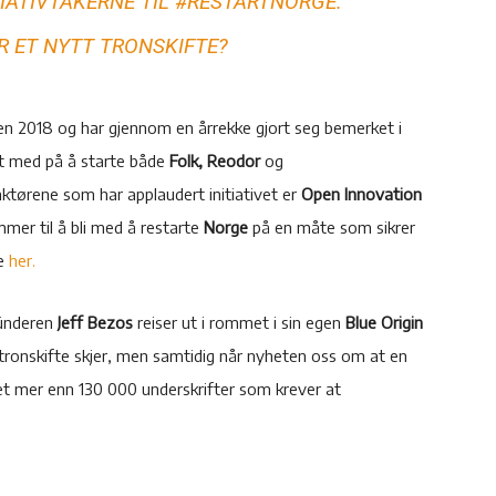
TIATIVTAKERNE TIL #RESTARTNORGE.
R ET NYTT TRONSKIFTE?
n 2018 og har gjennom en årrekke gjort seg bemerket i
t med på å starte både
Folk, Reodor
og
ktørene som har applaudert initiativet er
Open Innovation
er til å bli med å restarte
Norge
på en måte som sikrer
te
her.
ünderen
Jeff Bezos
reiser ut i rommet i sin egen
Blue Origin
tronskifte skjer, men samtidig når nyheten oss om at en
et mer enn 130 000 underskrifter som krever at