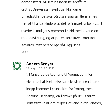
demonstrert, vil ikke ha noen helseeffekt.
Gitt at Dreyer sannsynligvis ikke kan gi
tilfredsstillende svar på disse spørsmålene er jeg
fristet til å konkludere at dette firmaet virker svært
useriøst, muligens opererer i strid med lovene om
markedsføring, og at potensielle investorer bør
advares. Mitt personlige råd: ligg unna.
Reply
Anders Dreyer
23. august 2016 At 13:10
1. Mange av de teoriene til Young, som for
eksempel at kreft ikke kan eksistere i en basisk
kropp kommer i grunn ikke fra Young, men
Antoine Béchamp, en forsker på 1800 tallet
som fant ut at om miljøet cellene lever i endres,