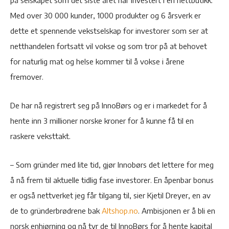
på selskapet som det siste året har investert i en nettbutikk.
Med over 30 000 kunder, 1000 produkter og 6 årsverk er
dette et spennende vekstselskap for investorer som ser at
netthandelen fortsatt vil vokse og som tror på at behovet
for naturlig mat og helse kommer til å vokse i årene
fremover.
De har nå registrert seg på InnoBørs og er i markedet for å
hente inn 3 millioner norske kroner for å kunne få til en
raskere veksttakt.
– Som gründer med lite tid, gjør Innobørs det lettere for meg
å nå frem til aktuelle tidlig fase investorer. En åpenbar bonus
er også nettverket jeg får tilgang til, sier Kjetil Dreyer, en av
de to gründerbrødrene bak
Altshop.no
. Ambisjonen er å bli en
norsk enhjørning og nå tyr de til InnoBørs for å hente kapital