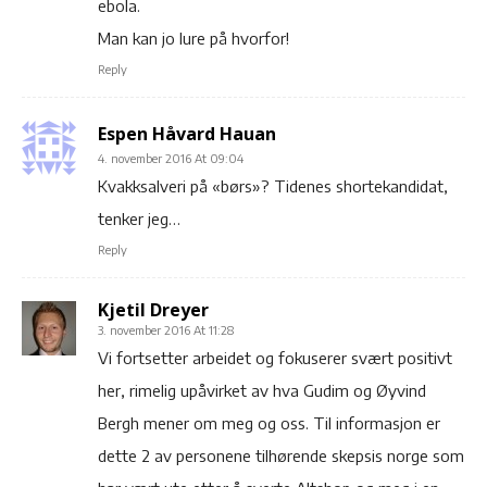
ebola.
Man kan jo lure på hvorfor!
Reply
Espen Håvard Hauan
4. november 2016 At 09:04
Kvakksalveri på «børs»? Tidenes shortekandidat,
tenker jeg…
Reply
Kjetil Dreyer
3. november 2016 At 11:28
Vi fortsetter arbeidet og fokuserer svært positivt
her, rimelig upåvirket av hva Gudim og Øyvind
Bergh mener om meg og oss. Til informasjon er
dette 2 av personene tilhørende skepsis norge som