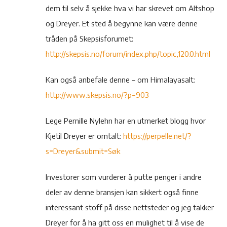
dem til selv å sjekke hva vi har skrevet om Altshop
og Dreyer. Et sted å begynne kan være denne
tråden på Skepsisforumet:
http://skepsis.no/forum/index.php/topic,120.0.html
Kan også anbefale denne – om Himalayasalt:
http://www.skepsis.no/?p=903
Lege Pernille Nylehn har en utmerket blogg hvor
Kjetil Dreyer er omtalt:
https://perpelle.net/?
s=Dreyer&submit=Søk
Investorer som vurderer å putte penger i andre
deler av denne bransjen kan sikkert også finne
interessant stoff på disse nettsteder og jeg takker
Dreyer for å ha gitt oss en mulighet til å vise de