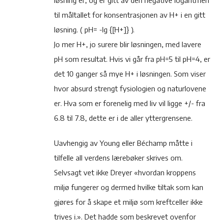
løsning er, og er gitt av den negative logaritmen
til måltallet for konsentrasjonen av H+ i en gitt
løsning. ( pH= -lg {[H+]} ).
Jo mer H+, jo surere blir løsningen, med lavere
pH som resultat. Hvis vi går fra pH=5 til pH=4, er
det 10 ganger så mye H+ i løsningen. Som viser
hvor absurd strengt fysiologien og naturlovene
er. Hva som er forenelig med liv vil ligge +/- fra
6.8 til 7.8, dette er i de aller yttergrensene.
Uavhengig av Young eller Béchamp måtte i
tilfelle all verdens lærebøker skrives om.
Selvsagt vet ikke Dreyer «hvordan kroppens
miljø fungerer og dermed hvilke tiltak som kan
gjøres for å skape et miljø som kreftceller ikke
trives i.». Det hadde som beskrevet ovenfor