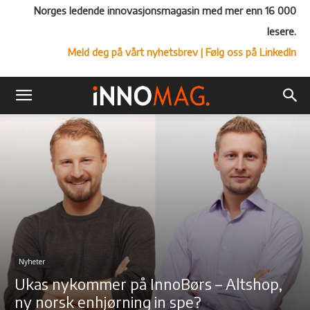
Norges ledende innovasjonsmagasin med mer enn 16 000
lesere.
Meld deg på vårt nyhetsbrev
| Følg oss på LinkedIn
Nyheter
Ukas nykommer på InnoBørs – Altshop,
ny norsk enhjørning in spe?