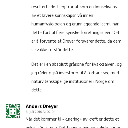
resultert i død. Jeg tror at som en konsekvens
av et lavere kunnskapsnivå innen
humanfysiologien og grunnleggende kjemi, har
dette ført til flere kyniske forretningsideer. Det
er å forvente at Dreyer forsvarer dette, da dem
selv ikke forstår dette.
Det er i en absolutt gråsone for kvakksalveri, og
jeg råder også investorer til å forhøre seg med
naturvitenskapelige institusjoner i Norge om
dette.
Anders Dreyer
8. juli 2016 At 02:04
Når det kommer til «kurering» av kreft er dette et
veldig sårt emne. Det finnes ingen «mirakel» kur og