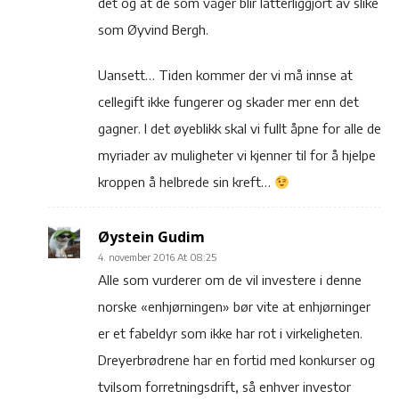
det og at de som våger blir latterliggjort av slike
som Øyvind Bergh.
Uansett… Tiden kommer der vi må innse at
cellegift ikke fungerer og skader mer enn det
gagner. I det øyeblikk skal vi fullt åpne for alle de
myriader av muligheter vi kjenner til for å hjelpe
kroppen å helbrede sin kreft…
Øystein Gudim
4. november 2016 At 08:25
Alle som vurderer om de vil investere i denne
norske «enhjørningen» bør vite at enhjørninger
er et fabeldyr som ikke har rot i virkeligheten.
Dreyerbrødrene har en fortid med konkurser og
tvilsom forretningsdrift, så enhver investor