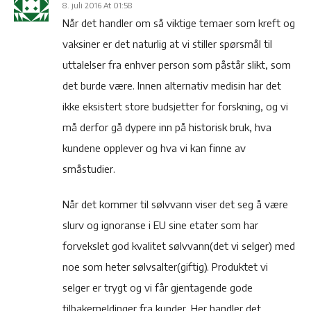
8. juli 2016 At 01:58
Når det handler om så viktige temaer som kreft og
vaksiner er det naturlig at vi stiller spørsmål til
uttalelser fra enhver person som påstår slikt, som
det burde være. Innen alternativ medisin har det
ikke eksistert store budsjetter for forskning, og vi
må derfor gå dypere inn på historisk bruk, hva
kundene opplever og hva vi kan finne av
småstudier.
Når det kommer til sølvvann viser det seg å være
slurv og ignoranse i EU sine etater som har
forvekslet god kvalitet sølvvann(det vi selger) med
noe som heter sølvsalter(giftig). Produktet vi
selger er trygt og vi får gjentagende gode
tilbakemeldinger fra kunder. Her handler det