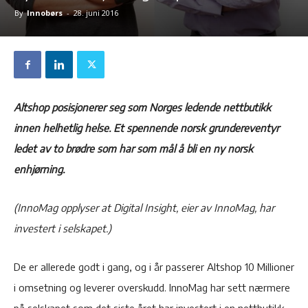
By
Innobørs
-
28. juni 2016
Altshop posisjonerer seg som Norges ledende nettbutikk
innen helhetlig helse. Et spennende norsk grundereventyr
ledet av to brødre som har som mål å bli en ny norsk
enhjørning.
(InnoMag opplyser at Digital Insight, eier av InnoMag, har
investert i selskapet.)
De er allerede godt i gang, og i år passerer Altshop 10 Millioner
i omsetning og leverer overskudd. InnoMag har sett nærmere