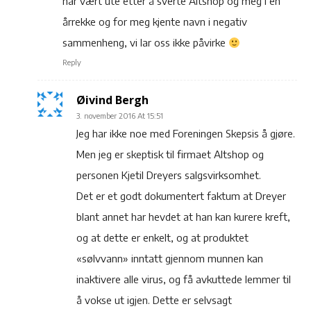
har vært ute etter å sverte Altshop og meg i en
årrekke og for meg kjente navn i negativ
sammenheng, vi lar oss ikke påvirke
Reply
Øivind Bergh
3. november 2016 At 15:51
Jeg har ikke noe med Foreningen Skepsis å gjøre.
Men jeg er skeptisk til firmaet Altshop og
personen Kjetil Dreyers salgsvirksomhet.
Det er et godt dokumentert faktum at Dreyer
blant annet har hevdet at han kan kurere kreft,
og at dette er enkelt, og at produktet
«sølvvann» inntatt gjennom munnen kan
inaktivere alle virus, og få avkuttede lemmer til
å vokse ut igjen. Dette er selvsagt