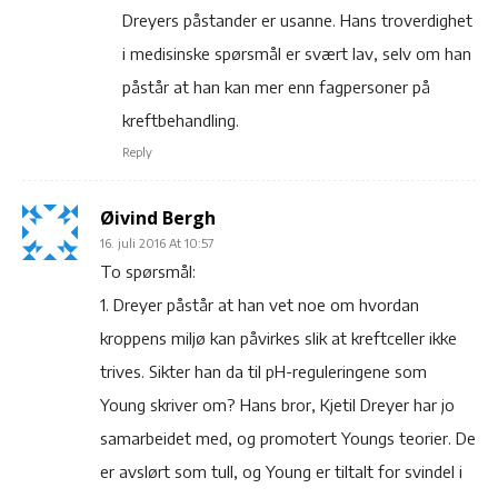
Dreyers påstander er usanne. Hans troverdighet
i medisinske spørsmål er svært lav, selv om han
påstår at han kan mer enn fagpersoner på
kreftbehandling.
Reply
Øivind Bergh
16. juli 2016 At 10:57
To spørsmål:
1. Dreyer påstår at han vet noe om hvordan
kroppens miljø kan påvirkes slik at kreftceller ikke
trives. Sikter han da til pH-reguleringene som
Young skriver om? Hans bror, Kjetil Dreyer har jo
samarbeidet med, og promotert Youngs teorier. De
er avslørt som tull, og Young er tiltalt for svindel i