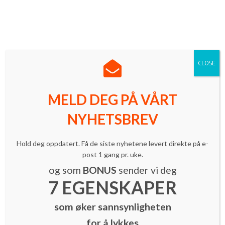
Norges ledende innovasjonsmagasin med mer enn 16 000
lesere.
Meld deg på vårt nyhetsbrev
| Følg oss på LinkedIn
CLOSE
MELD DEG PÅ VÅRT
NYHETSBREV
Inspirasjon
Hold deg oppdatert. Få de siste nyhetene levert direkte på e-
A true entrepreneur doesn’t care!
post 1 gang pr. uke.
By
INNOMAG Newsroom
-
29. april 2013
og som
BONUS
sender vi deg
7 EGENSKAPER
som øker sannsynligheten
for å lykkes