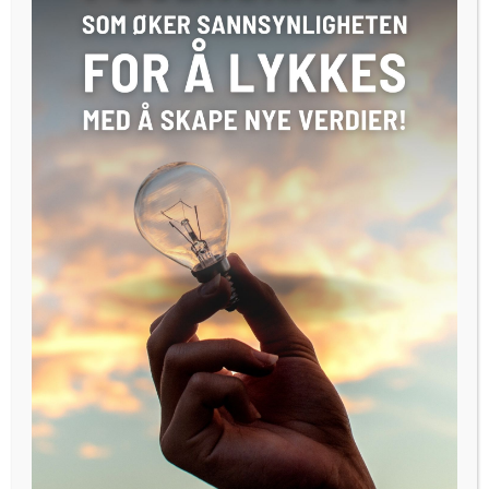
Hvordan kan vi bli finne mer kreative ideer? Hilde Wibe fra
Abelia mener vi har enorme muligheter for kreative
innovasjoner ved å ta utgangspunkt i samfunnsproblemer
som f. eks eldrebølgen. Ved å se på denne potensielle krisen
som en mulighet kan man skape for eksempel helt nye
typer velferdsteknologi, sier hun.
Hva slags kunnskap trenger vi?
Endring er blitt konstant. Trender som befolkningsvekst,
økning i co2 nivå, smart teknologi, big data og sosiale
forandringer, krever nye måte å organisere seg på og
krever mer flytende og åpen teamsammensetning. «Vi som
innovatører må bli forandringsagenter, fokusere på kognitiv
empati og kreativt lederskap». Ingrid Stange