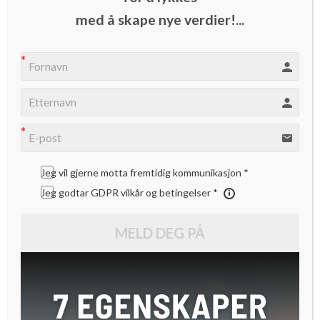
Janteloven er noe sanne entreprenører ikke bryr seg om –
med å skape nye verdier!...
sier professor Paul Iske. Her får du gullkornene fra
onsdagens «Masters of Change»
Hvordan kan man bli bedre på åpen innovasjon i Norge?
Professor Paul Iske stiller spørsmålet: «Hva kan vi gjøre
sammen?» Han ønsker at vi i større grad skal skape bedre
Jeg vil gjerne motta fremtidig kommunikasjon *
miljøer for innovasjon.
Stikkord for dette er blant annet
Jeg godtar GDPR vilkår og betingelser *
ulikheter i miljøet, enkelthet, ledig kapasitet og timing.
«Det
som skaper grobunn for kreativitet er provoserende
MELD DEG PÅ
tankegang» – Paul Iske. Presentasjonen hans under
onsdagens «Masters of Change» var inspirerende og
veiledende.