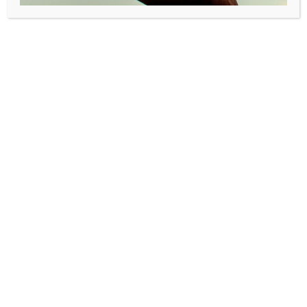
Har vi det for godt?
Siri Skøien, årets gründerkvinne 2012, startet Comlight
basert på god erfaring og et bredt nettverk. «Alle kan løse
et verdensproblem så lenge de kan realisere et produkt
som markedet vil betale for». Er vi derimot for komfortable
i Norge, slik at vi ikke ser problemene når de oppstår? Det
er en grunn til at det er mye flere kvinnelige entreprenører i
Ghana enn det er i Norge.
Bitten Schei – en av intiativtakerne til Senter for Sosialt
Entreprenørskap hadde en god replikk på det. «Ved
utfordringer i dagens samfunne er det 97 % av oss som