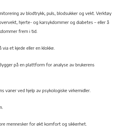
nitorering av blodtrykk, puls, blodsukker og vekt. Verktøy
overvekt, hjerte- og karsykdommer og diabetes – eller å
kdommer frem i tid.
via et kjede eller en klokke.
 Bygger på en plattform for analyse av brukerens
ns vaner ved hjelp av psykologiske virkemidler.
n.
ore mennesker for økt komfort og sikkerhet.