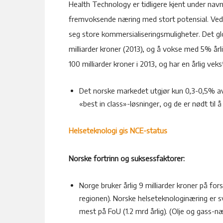
Health Technology er tidligere kjent under na
fremvoksende næring med stort potensial. Ved å
seg store kommersialiseringsmuligheter. Det g
milliarder kroner (2013), og å vokse med 5% årl
100 milliarder kroner i 2013, og har en årlig vek
Det norske markedet utgjør kun 0,3-0,5% av
«best in class»-løsninger, og de er nødt til 
Helseteknologi gis NCE-status
Norske fortrinn og suksessfaktorer
:
Norge bruker årlig 9 milliarder kroner på fors
regionen). Norske helseteknologinæring er 
mest på FoU (1.2 mrd årlig). (Olje og gass-