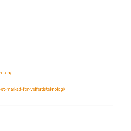
rna-ri/
e-et-marked-for-velferdsteknologi/