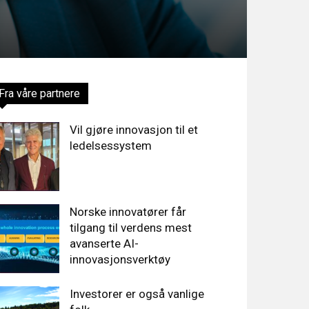
Fra våre partnere
Vil gjøre innovasjon til et
ledelsessystem
Norske innovatører får
tilgang til verdens mest
avanserte AI-
innovasjonsverktøy
Investorer er også vanlige