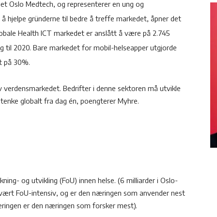
vnet Oslo Medtech, og representerer en ung og
 hjelpe gründerne til bedre å treffe markedet, åpner det
lobale Health ICT markedet er anslått å være på 2.745
ig til 2020. Bare markedet for mobil-helseapper utgjorde
st på 30%.
 verdensmarkedet. Bedrifter i denne sektoren må utvikle
å tenke globalt fra dag én, poengterer Myhre.
kning- og utvikling (FoU) innen helse. (6 milliarder i Oslo-
svært FoU-intensiv, og er den næringen som anvender nest
næringen er den næringen som forsker mest).