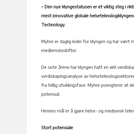
– Den nye klyngestatusen er et viktig steg i rikt
mest innovative globale helseteknologiklyngene
Technology.
Myhre er daglig leder for klyngen og har vært m
medlemsbedrifter.
De siste årene har klyngen hatt en økt verdisk
verdiskapingsanalyse av helseteknologisektoren
fra tidlig utviklingsfase. Myhre poengterer at 
potensial.
Hennes mål er å gjøre helse- og medisinsk tekno
Stort potensiale