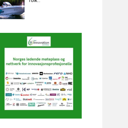
folk…