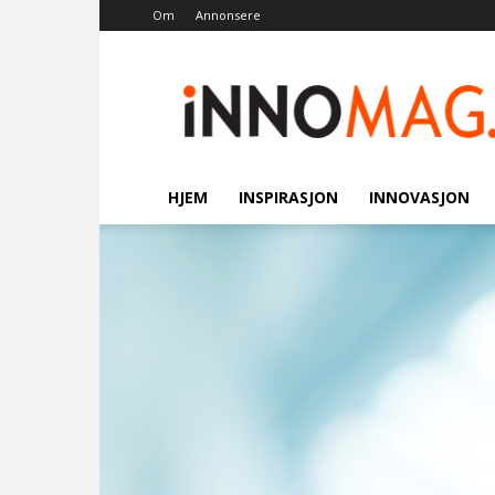
Om
Annonsere
Innomag.no
HJEM
INSPIRASJON
INNOVASJON