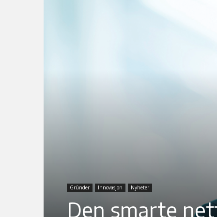
Grûnder
Innovasjon
Nyheter
Den smarte net