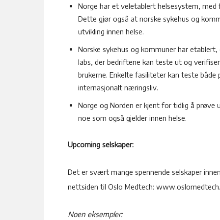
Norge har et veletablert helsesystem, med f
Dette gjør også at norske sykehus og komm
utvikling innen helse.
Norske sykehus og kommuner har etablert, ell
labs, der bedriftene kan teste ut og verifis
brukerne. Enkelte fasiliteter kan teste både
internasjonalt næringsliv.
Norge og Norden er kjent for tidlig å prøve u
noe som også gjelder innen helse.
Upcoming selskaper:
Det er svært mange spennende selskaper innen h
nettsiden til Oslo Medtech: www.oslomedtech
Noen eksempler: