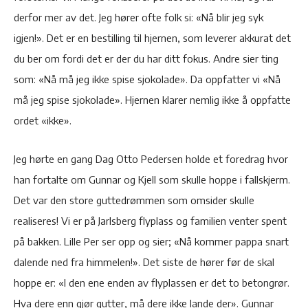
derfor mer av det. Jeg hører ofte folk si: «Nå blir jeg syk
igjen!». Det er en bestilling til hjernen, som leverer akkurat det
du ber om fordi det er der du har ditt fokus. Andre sier ting
som: «Nå må jeg ikke spise sjokolade». Da oppfatter vi «Nå
må jeg spise sjokolade». Hjernen klarer nemlig ikke å oppfatte
ordet «ikke».
Jeg hørte en gang Dag Otto Pedersen holde et foredrag hvor
han fortalte om Gunnar og Kjell som skulle hoppe i fallskjerm.
Det var den store guttedrømmen som omsider skulle
realiseres! Vi er på Jarlsberg flyplass og familien venter spent
på bakken. Lille Per ser opp og sier; «Nå kommer pappa snart
dalende ned fra himmelen!». Det siste de hører før de skal
hoppe er: «I den ene enden av flyplassen er det to betongrør.
Hva dere enn gjør gutter, må dere ikke lande der». Gunnar