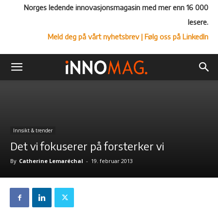
Norges ledende innovasjonsmagasin med mer enn 16 000
lesere.
Meld deg på vårt nyhetsbrev
| Følg oss på LinkedIn
Innsikt & trender
Det vi fokuserer på forsterker vi
By
Catherine Lemaréchal
-
19. februar 2013