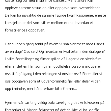
kaster seg på med friskt mot uansett. Mens andre kan
oppleve samme situasjon eller oppgave som overveldende.
De kan ha nøyaktig de samme faglige kvalifikasjonene, eneste
forskjellen er det som sitter mellom ørene, hvordan vi
forestiller oss oppgaven.
Har du noen gang tenkt på hvem vi snakker mest med i løpet
av en dag? Oss selv! Og hvordan er kvaliteten i den dialogen?
Hvilke forstillinger og filmer spiller vi? Lager vi en skrekkfilm
eller er det en film som gir en godfølelse og som motiverer
oss til å gå igang i den retningen vi ønsker oss? Forestiller vi
oss oppgaven som et uoverkommelig fjell eller deler vi den
opp i mindre, mer håndterbare biter? hmm…
Hjernen vår tar ting veldig bokstavelig, og det vi fokuserer på
forsterker vi. Mange fokuserer på det de ikke vil ha, og får