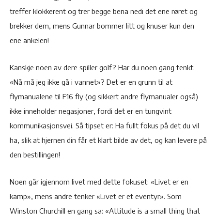
treffer klokkerent og trer begge bena nedi det ene røret og
brekker dem, mens Gunnar bommer litt og knuser kun den
ene ankelen!
Kanskje noen av dere spiller golf? Har du noen gang tenkt:
«Nå må jeg ikke gå i vannet»? Det er en grunn til at
flymanualene til F16 fly (og sikkert andre flymanualer også)
ikke inneholder negasjoner, fordi det er en tungvint
kommunikasjonsvei. Så tipset er: Ha fullt fokus på det du vil
ha, slik at hjernen din får et klart bilde av det, og kan levere på
den bestillingen!
Noen går igjennom livet med dette fokuset: «Livet er en
kamp», mens andre tenker «Livet er et eventyr». Som
Winston Churchill en gang sa: «Attitude is a small thing that