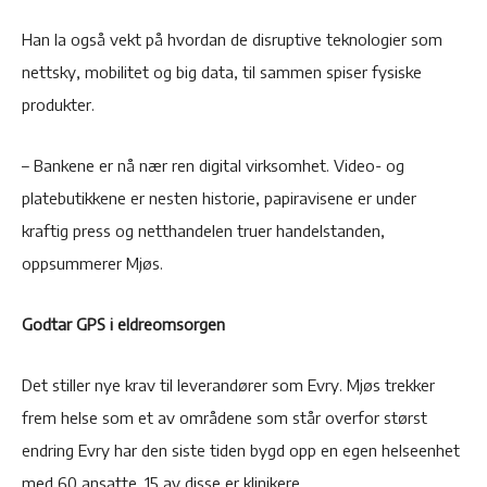
Han la også vekt på hvordan de disruptive teknologier som
nettsky, mobilitet og big data, til sammen spiser fysiske
produkter.
– Bankene er nå nær ren digital virksomhet. Video- og
platebutikkene er nesten historie, papiravisene er under
kraftig press og netthandelen truer handelstanden,
oppsummerer Mjøs.
Godtar GPS i eldreomsorgen
Det stiller nye krav til leverandører som Evry. Mjøs trekker
frem helse som et av områdene som står overfor størst
endring Evry har den siste tiden bygd opp en egen helseenhet
med 60 ansatte. 15 av disse er klinikere.