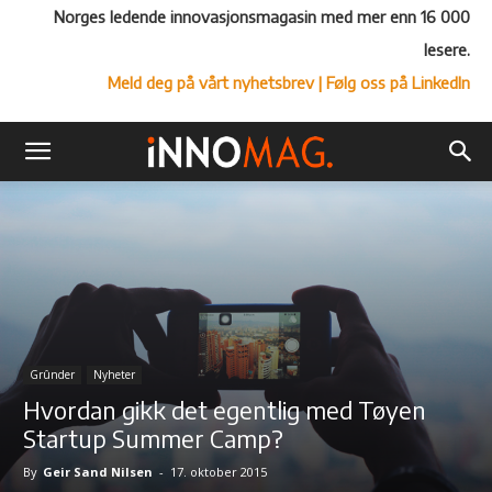
Norges ledende innovasjonsmagasin med mer enn 16 000
lesere.
Meld deg på vårt nyhetsbrev
| Følg oss på LinkedIn
Grûnder
Nyheter
Hvordan gikk det egentlig med Tøyen
Startup Summer Camp?
By
Geir Sand Nilsen
-
17. oktober 2015