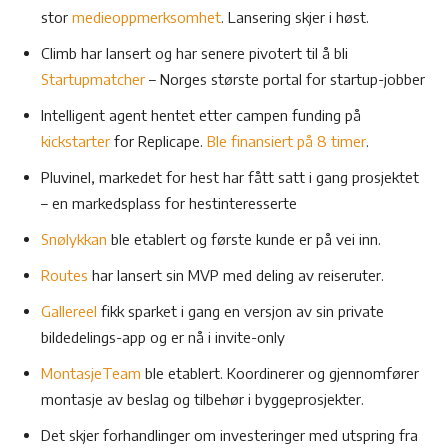
stor
medieoppmerksomhet
. Lansering skjer i høst.
Climb har lansert og har senere pivotert til å bli
Startupmatcher
– Norges største portal for startup-jobber
Intelligent agent hentet etter campen funding på
kickstarter
for Replicape.
Ble finansiert på 8 timer
.
Pluvinel, markedet for hest har fått satt i gang prosjektet
– en markedsplass for hestinteresserte
Snølykkan
ble etablert og første kunde er på vei inn.
Routes
har lansert sin MVP med deling av reiseruter.
Gallereel
fikk sparket i gang en versjon av sin private
bildedelings-app og er nå i invite-only
MontasjeTeam
ble etablert. Koordinerer og gjennomfører
montasje av beslag og tilbehør i byggeprosjekter.
Det skjer forhandlinger om investeringer med utspring fra