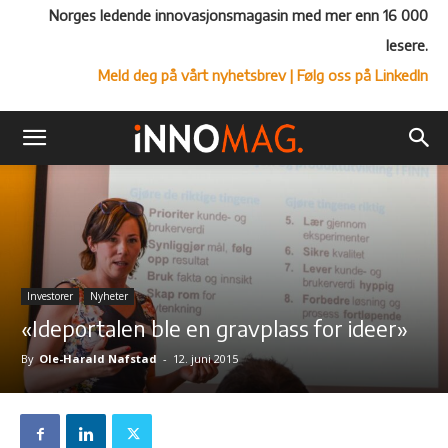
Norges ledende innovasjonsmagasin med mer enn 16 000
lesere.
Meld deg på vårt nyhetsbrev
| Følg oss på LinkedIn
Investorer
Nyheter
«Ideportalen ble en gravplass for ideer»
By
Ole-Harald Nafstad
-
12. juni 2015