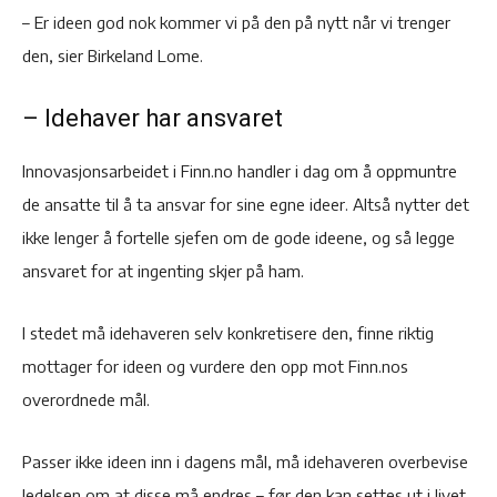
– Er ideen god nok kommer vi på den på nytt når vi trenger
den, sier Birkeland Lome.
– Idehaver har ansvaret
Innovasjonsarbeidet i Finn.no handler i dag om å oppmuntre
de ansatte til å ta ansvar for sine egne ideer. Altså nytter det
ikke lenger å fortelle sjefen om de gode ideene, og så legge
ansvaret for at ingenting skjer på ham.
I stedet må idehaveren selv konkretisere den, finne riktig
mottager for ideen og vurdere den opp mot Finn.nos
overordnede mål.
Passer ikke ideen inn i dagens mål, må idehaveren overbevise
ledelsen om at disse må endres – før den kan settes ut i livet.