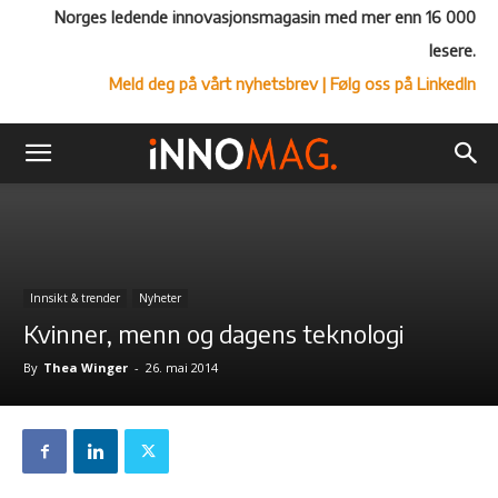
Norges ledende innovasjonsmagasin med mer enn 16 000
lesere.
Meld deg på vårt nyhetsbrev
| Følg oss på LinkedIn
Innsikt & trender
Nyheter
Kvinner, menn og dagens teknologi
By
Thea Winger
-
26. mai 2014