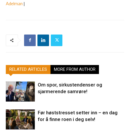
Adelman
|
RELATED ARTICLES
MORE FROM AUTHOR
Om spor, sirkustendenser og
sjarmerende samrøre!
Før høststresset setter inn – en dag
for å finne roen i deg selv!