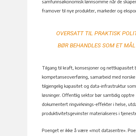
samfunnsøkonomisk lønnsomme når de skaper st
framover til nye produkter, markeder og ekspor
OVERSATT TIL PRAKTISK POLI
BØR BEHANDLES SOM ET MÅL I
Tilgang til kraft, konsesjoner og nettkapasitet b
kompetanseoverføring, samarbeid med norske f
tilgjengelig kapasitet og data-infrastruktur som
løsninger. Offentlig sektor bør samtidig oppt
dokumentert ringvirknings-effekter i helse, utd
produktivitetsgevinster materialiseres i tjene
Poenget er ikke å være «mot datasentre». Poenge