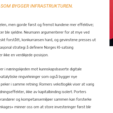
M SOM BYGGER INFRASTRUKTUREN.
len, men gjorde først og fremst kundene mer effektive;
itter ble sjeldne. Neumann argumenterer for at mye ved
askt forstått, konkurransen hard, og gevinstene presses ut
 nasjonal strategi å definere Norges KI-satsing
ikke en verdikjede-posisjon.
er i næringskjeden mot kunnskapsbaserte digitale
 katalytiske ringvirkninger som også bygger nye
 peker i samme retning: Romers vekstlogikk viser at varig
ingseffekter, ikke av kapitalbinding isolert. Porters
everandører og kompetansemiljøer sammen kan forsterke
nkages» minner oss om at store investeringer først blir