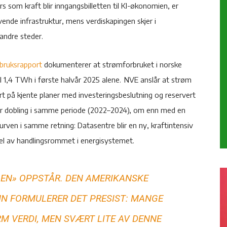
rs som kraft blir inngangsbilletten til KI-økonomien, er
vende infrastruktur, mens verdiskapingen skjer i
andre steder.
bruksrapport
dokumenterer at strømforbruket i norske
il 1,4 TWh i første halvår 2025 alene. NVE anslår at strøm
rt på kjente planer med investeringsbeslutning og reservert
r dobling i samme periode (2022–2024), om enn med en
ven i samme retning: Datasentre blir en ny, kraftintensiv
del av handlingsrommet i energisystemet.
LEN» OPPSTÅR.
DEN AMERIKANSKE
NN
FORMULERER DET PRESIST: MANGE
M VERDI, MEN SVÆRT LITE AV DENNE