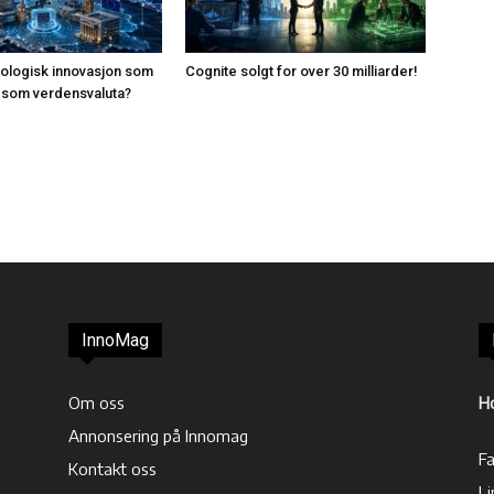
knologisk innovasjon som
Cognite solgt for over 30 milliarder!
ar som verdensvaluta?
InnoMag
Om oss
H
Annonsering på Innomag
F
Kontakt oss
Li