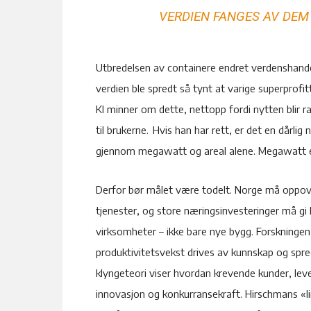
VERDIEN FANGES AV DE
Utbredelsen av containere endret verdenshande
verdien ble spredt så tynt at varige superprof
KI minner om dette, nettopp fordi nytten blir r
til brukerne. Hvis han har rett, er det en dårlig
gjennom megawatt og areal alene. Megawatt er 
Derfor bør målet være todelt. Norge må oppov
tjenester, og store næringsinvesteringer må gi
virksomheter – ikke bare nye bygg. Forskningen
produktivitetsvekst drives av kunnskap og spredn
klyngeteori viser hvordan krevende kunder, l
innovasjon og konkurransekraft. Hirschmans «li