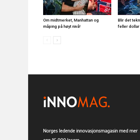
Om midtmerket, Manhattan og
Blir det te
måping på høyt nivå!
feller doll
Norges ledende innovasjonsmagasin med mer
enn 16 000 lesere.