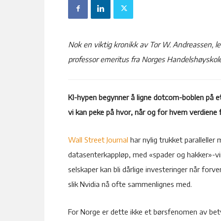
Nok en viktig kronikk av Tor W. Andreassen, le
professor emeritus fra Norges Handelshøyskole
KI-hypen begynner å ligne dotcom-boblen på et 
vi kan peke på hvor, når og for hvem verdiene fa
Wall Street Journal
har nylig trukket parallell
datasenterkappløp, med «spader og hakker»-vi
selskaper kan bli dårlige investeringer når forv
slik Nvidia nå ofte sammenlignes med.
For Norge er dette ikke et børsfenomen av bety