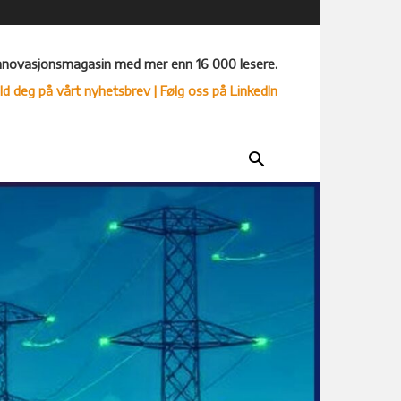
nnovasjonsmagasin med mer enn 16 000 lesere.
ld deg på vårt nyhetsbrev
| Følg oss på LinkedIn