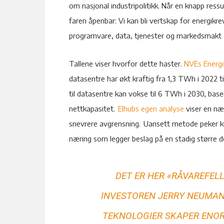
om nasjonal industripolitikk. Når en knapp ressu
faren åpenbar: Vi kan bli vertskap for energikre
programvare, data, tjenester og markedsmakt 
Tallene viser hvorfor dette haster.
NVEs Energi
datasentre har økt kraftig fra 1,3 TWh i 2022 t
til datasentre kan vokse til 6 TWh i 2030, base
nettkapasitet.
Elhubs egen analyse
viser en næ
snevrere avgrensning. Uansett metode peker kur
næring som legger beslag på en stadig større 
DET ER HER «RÅVAREFEL
INVESTOREN JERRY NEUMA
TEKNOLOGIER SKAPER ENOR