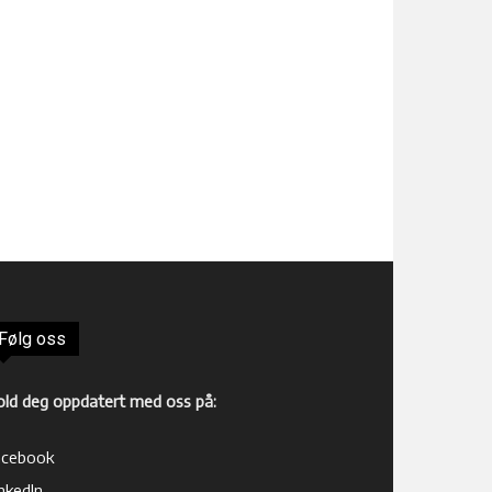
Følg oss
old deg oppdatert med oss på:
acebook
nkedIn