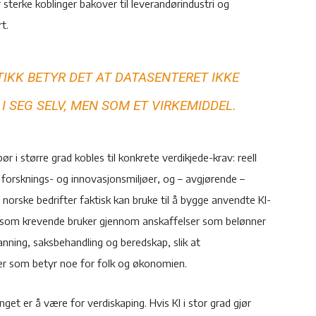
erke koblinger bakover til leverandørindustri og
t.
TIKK BETYR DET AT DATASENTERET IKKE
 SEG SELV, MEN SOM ET VIRKEMIDDEL.
ør i større grad kobles til konkrete verdikjede-krav: reell
orsknings- og innovasjonsmiljøer, og – avgjørende –
 norske bedrifter faktisk kan bruke til å bygge anvendte KI-
re som krevende bruker gjennom anskaffelser som belønner
anning, saksbehandling og beredskap, slik at
ster som betyr noe for folk og økonomien.
t er å være for verdiskaping. Hvis KI i stor grad gjør