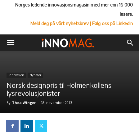
Norges ledende innovasjonsmagasin med mer enn 16 000
lesere.
Meld deg på vårt nyhetsbrev
| Følg oss på LinkedIn
Innovasjon
Nyheter
Norsk designpris til Holmenkollens
lysrevolusjonister
By
Thea Winger
-
28. november 2013