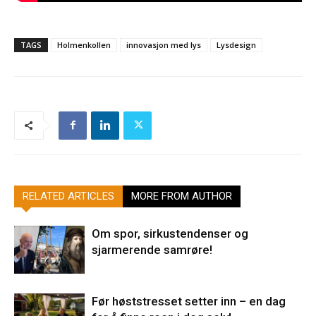
TAGS
Holmenkollen
innovasjon med lys
Lysdesign
RELATED ARTICLES
MORE FROM AUTHOR
Om spor, sirkustendenser og
sjarmerende samrøre!
Før høststresset setter inn – en dag