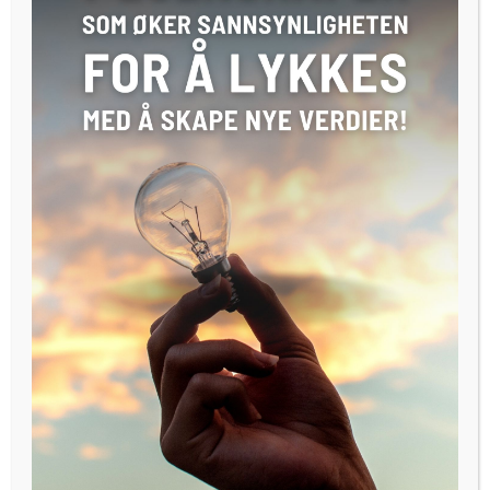
i gründerbedrifter, er dette fenomenet fortsatt helt ukjent
i Norge.
Startuplabs Aleksander Woxen.
Dette er et nytt trekk som har oppstått i takt med at
stadig flere bedrifter har erkjent at de ikke klarer å utnytte
forskningsresultatene og ha de klokeste hodene internt.
Når konkurransen spisser seg til og utviklingen går raskere,
må de i stedet spille på lag med omgivelsene. Det er noe av
kjernen i «åpen innovasjons»tankegangen som har blitt
stadig mer dominerende de siste årene.
– Norske bedrifter har sovet i timen. Det finnes ingen
norske bedrifter med finansielle venturefond eller med egne