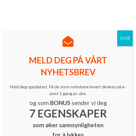
Norges ledende innovasjonsmagasin med mer enn 16 000
lesere.
Meld deg på vårt nyhetsbrev
| Følg oss på LinkedIn
CLOSE
MELD DEG PÅ VÅRT
NYHETSBREV
Hold deg oppdatert. Få de siste nyhetene levert direkte på e-
post 1 gang pr. uke.
Grûnder
Nyheter
og som
BONUS
sender vi deg
Norske selskaper må våkne fra
7 EGENSKAPER
oppstartsdvalen
som øker sannsynligheten
By
Ole-Harald Nafstad
-
18. juni 2015
for å lykkes