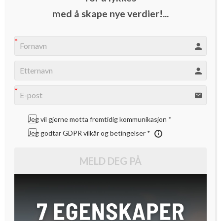
med å skape nye verdier!...
Fremtidens suksessbedrifter må være så attraktive at
gründerne ønsker å jobbe under deres paraply. Det har ikke
norske bedrifter oppdaget.
Slipp kontrollen, men sørg for å kapre din del av verdien.
Jeg vil gjerne motta fremtidig kommunikasjon *
Det er noe av essensen for fremtidens bedrifter. Det mener
Jeg godtar GDPR vilkår og betingelser *
NTNU-professor Arild Aspelund og Startuplab-grünnlegger
Aleksander Woxen.
MELD DEG PÅ
De to mener det er på tide at norske bedrifter våkner fra
dvalen. Mens stadig flere utenlandske bedrifter slipper
gründerne inn i bedriftene eller gjør finansielle investeringer