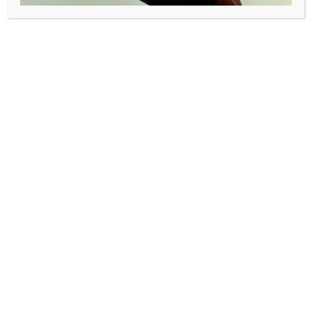
akseleratorer, spissformulerer Startuplabs Alexander
Woxen.
Slik gjøres det utenlands
Så langt har ikke dette vært et tema i Norge. Corporate
venture-sesjonen på High tech Norway, som er en del av
Startup Extreme, var den første han kjenner til i
Norge. Utenlands er imidlertid dette i ferd med å bli stort,
argumenterer Woxen:
• Corporate venture-aktiviteten øker og stod for 20
prosent av transaksjonene foretatt i 2014.
• Aktiviteten ble firedoblet mellom første kvartal 2011 og
første kvartal 2014.