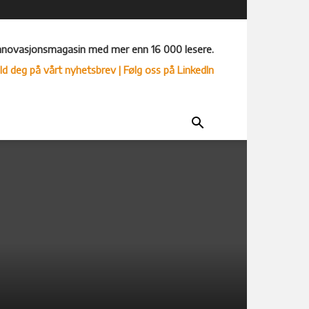
nnovasjonsmagasin med mer enn 16 000 lesere.
ld deg på vårt nyhetsbrev
| Følg oss på LinkedIn