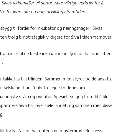
Sivas virkemidler vil derfor være viktige verktøy for å
ette for lønnsom næringsutvikling i framtiden».
sbygg til fordel for inkubator og næringshager i Sivas
n trolig blir strategisk viktigere for Siva i tiden fremover.
ra midler til de beste inkubatorene ifjor, og har varslet en
r.
 takket ja til stillingen. Sammen med styret og de ansatte
en selskapet har i å tilrettelegge for lønnsom
ringsliv står i og ovenfor. Spesielt ser jeg frem til å bli
dspartnere Siva har over hele landet, og sammen med disse
g.
ikk fra NTNU og har i tillegg en mastergrad i Business