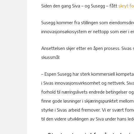
Siden den gang Siva – og Susegg – fått
skryt f
Susegg kommer fra stillingen som eiendomsdirek
innovasjonsøkosystem er nettopp som eier i en
Ansettelsen skjer etter en åpen prosess. Sivas 
skussmål:
– Espen Susegg har sterk kommersiell kompetan
i Sivas innovasjonsvirksomhet og nettverk. Siva 
forhold til næringslivets endrede betingelser o
finne gode løsninger i skjæringspunktet mello
styrke i Sivas arbeid fremover. Vi er svært forn
til den videre utviklingen av Siva under hans led