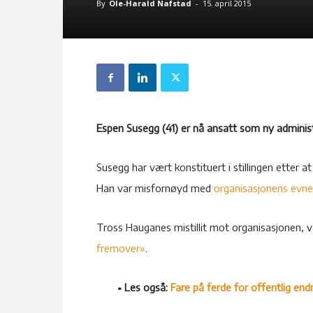
By
Ole-Harald Nafstad
-
15. april 2015
Espen Susegg (41) er nå ansatt som ny administ
Susegg har vært konstituert i stillingen etter at 
Han var misfornøyd med
organisasjonens evne 
Tross Hauganes mistillit mot organisasjonen, 
fremover»
.
• Les også:
Fare på ferde for offentlig end