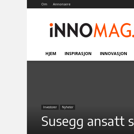
Om
Annonsere
Innomag.no
HJEM
INSPIRASJON
INNOVASJON
Investorer
Nyheter
Susegg ansatt s