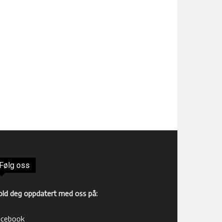
Følg oss
old deg oppdatert med oss på:
acebook