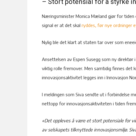
– Stort potensial for å styrke 
Næringsminister Monica Mæland gjør for tiden
signal er at det skal
ryddes, før nye ordninger e
Nylig ble det klart at staten tar over som eneei
Ansettelsen av Espen Susegg som ny direktør i S
viktig rolle fremover. Men samtidig finnes det 
innovasjonsaktivitet legges inn i Innovasjon No
I meldingen som Siva sendte ut i forbindelse me
nettopp for innovasjonsaktiviteten i tiden fre
«Det oppleves å være et stort potensiale for vid
av selskapets tilknyttede innovasjonsmiljø. Si