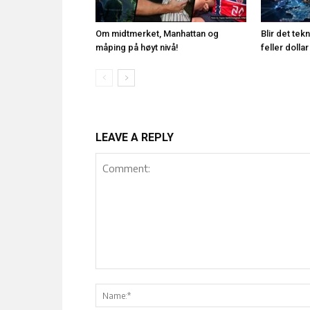
Om midtmerket, Manhattan og
Blir det te
måping på høyt nivå!
feller doll
LEAVE A REPLY