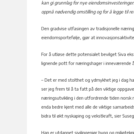
kan gi grunnlag for nye eiendomsinvesteringer. 
oppnå nødvendig omstilling og for å legge til r
Den gradvise utfasingen av tradisjonelle næring
eiendomsportefølje, gjør at innovasjonsaktivitete
For å utløse dette potensialet bevilget Siva ekst
lignende pott for næringshager i inneværende å
– Det er med stolthet og ydmykhet jeg i dag har
ser jeg frem til å ta fatt på den viktige oppgav
næringsutvikling i den utfordrende tiden norsk næ
enda bedre kjent med alle de viktige samarbei
bidra til økt nyskaping og vekstkraft, sier Suseg
Han er utdannet sivilingeniør bygg og miljøtekn