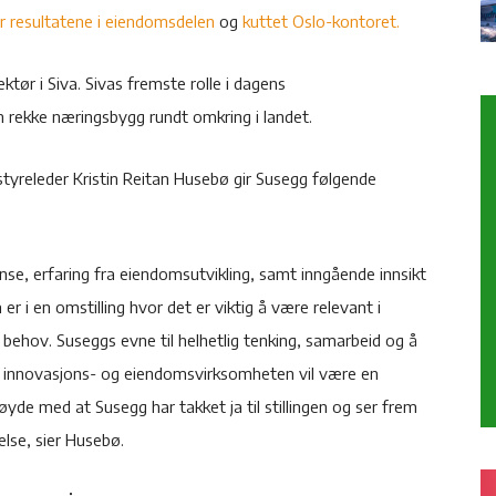
or resultatene i eiendomsdelen
og
kuttet Oslo-kontoret.
tør i Siva. Sivas fremste rolle i dagens
 rekke næringsbygg rundt omkring i landet.
styreleder Kristin Reitan Husebø gir Susegg følgende
se, erfaring fra eiendomsutvikling, samt inngående innsikt
er i en omstilling hvor det er viktig å være relevant i
g behov. Suseggs evne til helhetlig tenking, samarbeid og å
m innovasjons- og eiendomsvirksomheten vil være en
øyde med at Susegg har takket ja til stillingen og ser frem
else, sier Husebø.