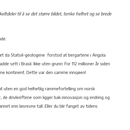
ltdeler til å se det større bildet, tenke helhet og se brede
nde.
ket da Statoil-geologene forstod at bergartene i Angola
adde sett i Brasil. Ikke uten grunn: For 112 millioner år siden
me kontinent. Dette var den samme innsjøen!
g at uten en god helhetlig rammefortelling om norsk
, de drivkreftene som ligger bak innovasjon og endring og
annet enn løsrevne tall. Eller du blir fanget av tidens