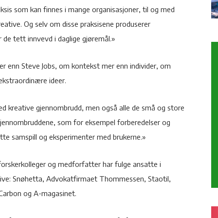
aksis som kan finnes i mange organisasjoner, til og med
reative. Og selv om disse praksisene produserer
r de tett innvevd i daglige gjøremål.»
r enn Steve Jobs, om kontekst mer enn individer, om
ekstraordinære ideer.
med kreative gjennombrudd, men også alle de små og store
r gjennombruddene, som for eksempel forberedelser og
entatte samspill og eksperimenter med brukerne.»
orskerkolleger og medforfatter har fulge ansatte i
tive: Snøhetta, Advokatfirmaet Thommessen, Staotil,
 Carbon og A-magasinet.