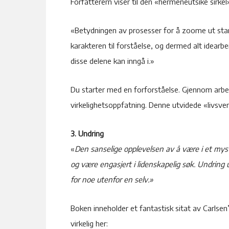
Forfatterern viser til den «hermeneutsike sirkel
«Betydningen av prosesser for å zoome ut stam
karakteren til forståelse, og dermed alt idearbe
disse delene kan inngå i.»
Du starter med en forforståelse. Gjennom arbei
virkelighetsoppfatning. Denne utvidede «livsverd
3. Undring
«
Den sanselige opplevelsen av å være i et myst
og være engasjert i lidenskapelig søk. Undring 
for noe utenfor en selv.»
Boken inneholder et fantastisk sitat av Carlsen’
virkelig her: