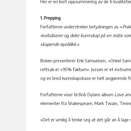
Her er en kort oppsummering av de ti kvaliteten
1. Prepping
Forfatterne understreker betydningen av «
Prak
revitaliserer og deler kunnskap på en måte som 
skapende øyeblikk.»
Boken presenterer Erik Samuelsen, «Onkel Sa
rettsak er «95% faktum». Jussen er et instrum
og en bred kunnskapsbase er helt avgjørende f
Forfatterne viser til Bob Dylans album
Love an
elementer fra Shakespeare, Mark Twain, Tennes
«Det er umilig å tenke seg at det går an å lage s