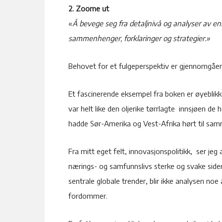
2. Zoome ut
«
Å bevege seg fra detaljnivå og analyser av enke
sammenhenger, forklaringer og strategier.»
Behovet for et fulgeperspektiv er gjennomgåe
Et fascinerende eksempel fra boken er øyeblik
var helt like den oljerike tørrlagte innsjøen de h
hadde Sør-Amerika og Vest-Afrika hørt til sam
Fra mitt eget felt, innovasjonspolitikk, ser je
nærings- og samfunnslivs sterke og svake sider
sentrale globale trender, blir ikke analysen noe 
fordommer.