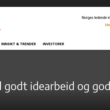
Norges ledende i
Me
INNSIKT & TRENDER
INVESTORER
ed godt idearbeid og go