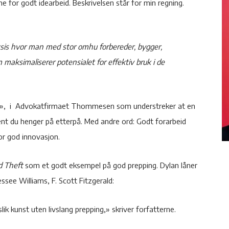
e for godt idearbeid. Beskrivelsen står for min regning.
sis hvor man med stor omhu forbereder, bygger,
maksimaliserer potensialet for effektiv bruk i de
m», i Advokatfirmaet Thommesen som understreker at en
ent du henger på etterpå. Med andre ord: Godt forarbeid
or god innovasjon.
d Theft
som et godt eksempel på god prepping. Dylan låner
see Williams, F. Scott Fitzgerald:
lik kunst uten livslang prepping,» skriver forfatterne.