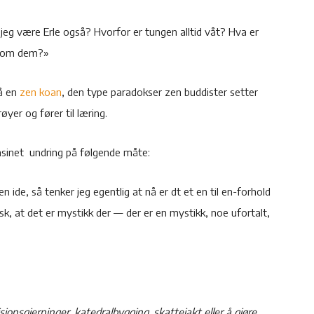
jeg være Erle også? Hvorfor er tungen alltid våt? Hva er
n om dem?»
å en
zen koan
, den type paradokser zen buddister setter
yer og fører til læring.
agasinet undring på følgende måte:
 en ide, så tenker jeg egentlig at nå er dt et en til en-forhold
k, at det er mystikk der — der er en mystikk, noe ufortalt,
isjonsgjerninger, katedralbygging, skattejakt eller å gjøre