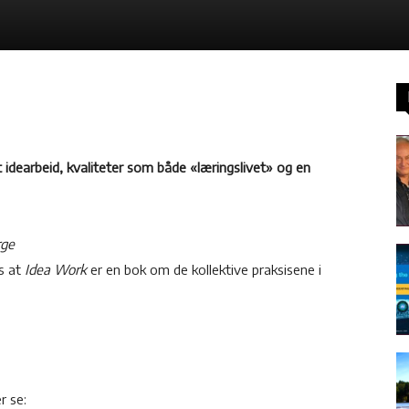
t idearbeid, kvaliteter som både «læringslivet» og en
rge
is at
Idea Work
er en bok om de kollektive praksisene i
r se: