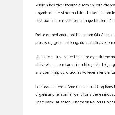
«Boken beskriver idearbeid som en kollektiv pr
organisasjoner vi normalt ikke tenker på som k
ekstraordinære resultater i mange tilfeller, så e
Dette er med andre ord boken om Ola Olsen me
praksis og gjennomføring, ja, men allikevel om 
«Idearbeid… involverer ikke bare øyeblikkene 
aktivitetene som fører frem til og etterfølge
analyser, hjelp og kritikk fra kolleger eller gj
Førsteamanuensis Arne Carlsen fra BI og hans f
organisasjoner som er kjent for å være innova
SpareBank1-alliansen, Thomson Reuters Point