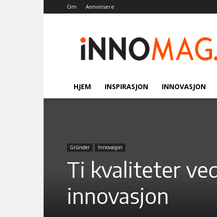
Om
Annonsere
Innomag.no
HJEM
INSPIRASJON
INNOVASJON
Grûnder
Innovasjon
Ti kvaliteter v
innovasjon