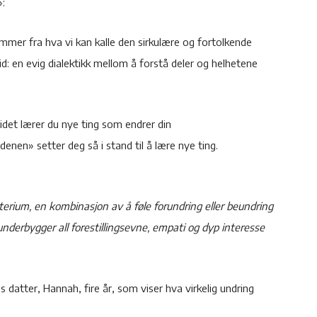
»:
mer fra hva vi kan kalle den sirkulære og fortolkende
id: en evig dialektikk mellom å forstå deler og helhetene
det lærer du nye ting som endrer din
enen» setter deg så i stand til å lære nye ting.
erium, en kombinasjon av å føle forundring eller beundring
underbygger all forestillingsevne, empati og dyp interesse
s datter, Hannah, fire år, som viser hva virkelig undring