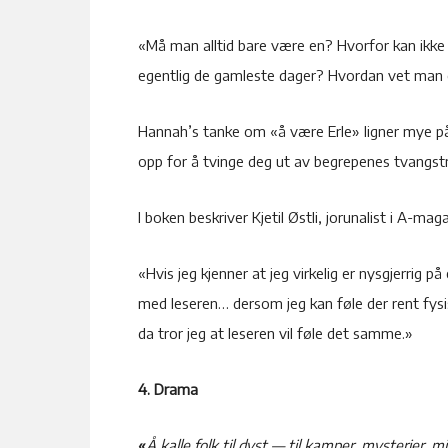
«Må man alltid bare være en? Hvorfor kan ikke 
egentlig de gamleste dager? Hvordan vet ma
Hannah’s tanke om «å være Erle» ligner mye p
opp for å tvinge deg ut av begrepenes tvangstrø
I boken beskriver Kjetil Østli, jorunalist i A-m
«Hvis jeg kjenner at jeg virkelig er nysgjerrig på
med leseren… dersom jeg kan føle der rent fysis
da tror jeg at leseren vil føle det samme.»
4. Drama
«
Å kalle folk til dyst — til kamper, mysterier, m