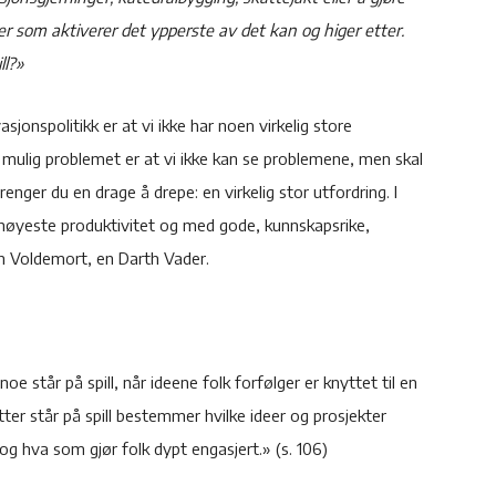
er som aktiverer det ypperste av det kan og higer etter.
ll?»
sjonspolitikk er at vi ikke har noen virkelig store
r mulig problemet er at vi ikke kan se problemene, men skal
enger du en drage å drepe: en virkelig stor utfordring. I
 høyeste produktivitet og med gode, kunnskapsrike,
en Voldemort, en Darth Vader.
e står på spill, når ideene folk forfølger er knyttet til en
ter står på spill bestemmer hvilke ideer og prosjekter
og hva som gjør folk dypt engasjert.» (s. 106)