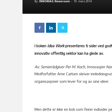
By
INNOMAG Newsroom
-
10. mars 2014
I boken
Idea Work
presenteres ti sider ved god
innovativ offentlig sektor kan ha glede av.
Av: Seniorrådgiver Per M. Koch, Innovasjon No
Medforfatter Arne Carlsen skriver innledningsv
organisasjoner som lever for og av sine ideer.
Men dette er ikke en bok som feirer individer pe