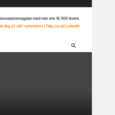
nnovasjonsmagasin med mer enn 16 000 lesere.
ld deg på vårt nyhetsbrev
| Følg oss på LinkedIn
d