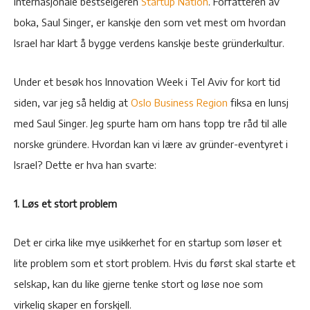
internasjonale bestselgeren
Startup Nation
. Forfatteren av
boka, Saul Singer, er kanskje den som vet mest om hvordan
Israel har klart å bygge verdens kanskje beste gründerkultur.
Under et besøk hos Innovation Week i Tel Aviv for kort tid
siden, var jeg så heldig at
Oslo Business Region
fiksa en lunsj
med Saul Singer. Jeg spurte ham om hans topp tre råd til alle
norske gründere. Hvordan kan vi lære av gründer-eventyret i
Israel? Dette er hva han svarte:
1. Løs et stort problem
Det er cirka like mye usikkerhet for en startup som løser et
lite problem som et stort problem. Hvis du først skal starte et
selskap, kan du like gjerne tenke stort og løse noe som
virkelig skaper en forskjell.