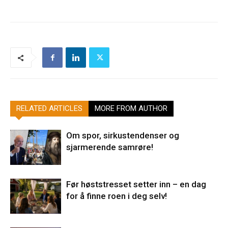
RELATED ARTICLES
MORE FROM AUTHOR
Om spor, sirkustendenser og
sjarmerende samrøre!
Før høststresset setter inn – en dag
for å finne roen i deg selv!