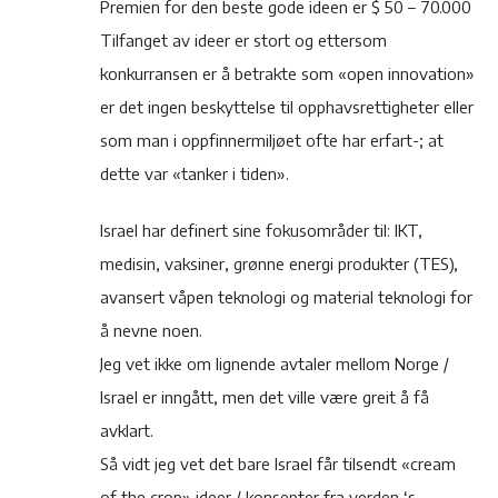
Premien for den beste gode ideen er $ 50 – 70.000
Tilfanget av ideer er stort og ettersom
konkurransen er å betrakte som «open innovation»
er det ingen beskyttelse til opphavsrettigheter eller
som man i oppfinnermiljøet ofte har erfart-; at
dette var «tanker i tiden».
Israel har definert sine fokusområder til: IKT,
medisin, vaksiner, grønne energi produkter (TES),
avansert våpen teknologi og material teknologi for
å nevne noen.
Jeg vet ikke om lignende avtaler mellom Norge /
Israel er inngått, men det ville være greit å få
avklart.
Så vidt jeg vet det bare Israel får tilsendt «cream
of the crop» ideer / konsepter fra verden ‘s