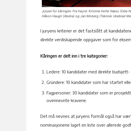
Juryen for kåringen: Fra høyre: Kristine Hofer Næss (Oda-N
Håkon Haugli (Abelia) og Jan Moberg (Teknisk Ukeblad Med
I juryens kriterier er det fastslått at kandidat
direkte verdiskapende oppgaver som for eksempe
Kåringen er delt inn i tre kategorier:
Ledere: 10 kandidater med direkte budsjett- 
Gründere: 10 kandidater som har startet elle
Fagpersoner: 30 kandidater som er prosjektle
ovennevnte kravene.
Det må nevnes at juryens formål også har vært 
nominasjonene laget en liste over allerede godt