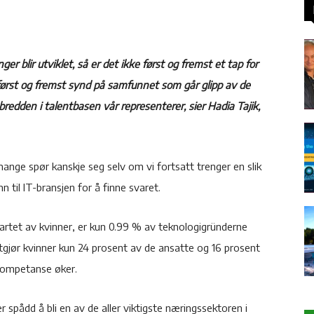
 blir utviklet, så er det ikke først og fremst et tap for
ørst og fremst synd på samfunnet som går glipp av de
redden i talentbasen vår representerer, sier Hadia Tajik,
mange spør kanskje seg selv om vi fortsatt trenger en slik
n til IT-bransjen for å finne svaret.
tartet av kvinner, er kun 0.99 % av teknologigründerne
n utgjør kvinner kun 24 prosent av de ansatte og 16 prosent
kompetanse øker.
r spådd å bli en av de aller viktigste næringssektoren i