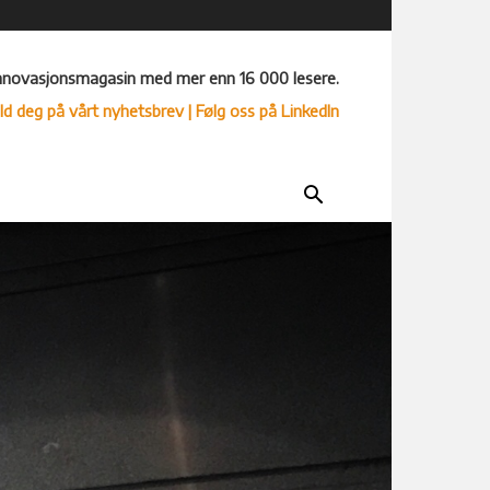
nnovasjonsmagasin med mer enn 16 000 lesere.
ld deg på vårt nyhetsbrev
| Følg oss på LinkedIn