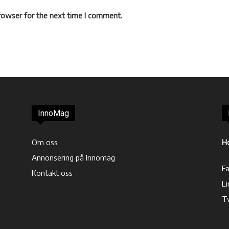
rowser for the next time I comment.
InnoMag
Om oss
H
Annonsering på Innomag
F
Kontakt oss
Li
T