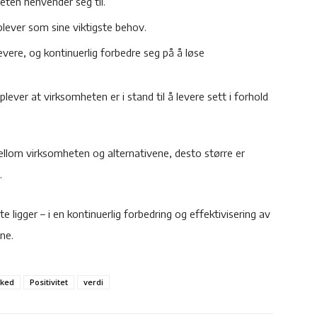
eten henvender seg til.
lever som sine viktigste behov.
ere, og kontinuerlig forbedre seg på å løse
plever at virksomheten er i stand til å levere sett i forhold
ellom virksomheten og alternativene, desto større er
.
e ligger – i en kontinuerlig forbedring og effektivisering av
ne.
ked
Positivitet
verdi