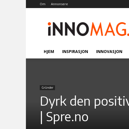
Om
Annonsere
Innomag.no
HJEM
INSPIRASJON
INNOVASJON
Grûnder
Dyrk den positiv
| Spre.no