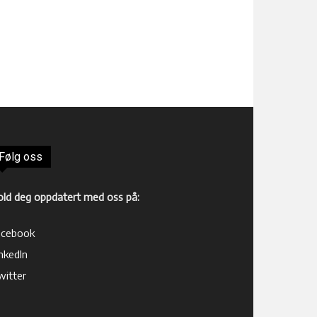
Følg oss
old deg oppdatert med oss på:
acebook
nkedIn
witter