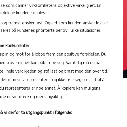
lse som danner virksomhetens objektive virkelighet. En
 fordelene kundene opplever.
st og fremst ønsker løst. Og det som kunden ønsker løst er
seres på kundenes prioriterte behov i ulike situasjoner.
ine konkurrenter
siplin og mot for å jobbe frem den positive forskjellen. Du
med troverdighet kan påberope seg. Samtidig må du ha
e i hele verdikjeden og stå last og brast med den over tid.
det man selv representerer og ikke føle seg presset til å
du representerer er noe annet. Å kopiere kan muligens
ike er smartere og mer langsiktig.
må vi derfor ta utgangspunkt i følgende: