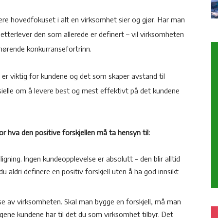
ære hovedfokuset i alt en virksomhet sier og gjør. Har man
ke etterlever den som allerede er definert – vil virksomheten
l hørende konkurransefortrinn.
er viktig for kundene og det som skaper avstand til
ielle om å levere best og mest effektivt på det kundene
r hva den positive forskjellen må ta hensyn til:
igning. Ingen kundeopplevelse er absolutt – den blir alltid
 aldri definere en positiv forskjell uten å ha god innsikt
se av virksomheten. Skal man bygge en forskjell, må man
ingene kundene har til det du som virksomhet tilbyr. Det