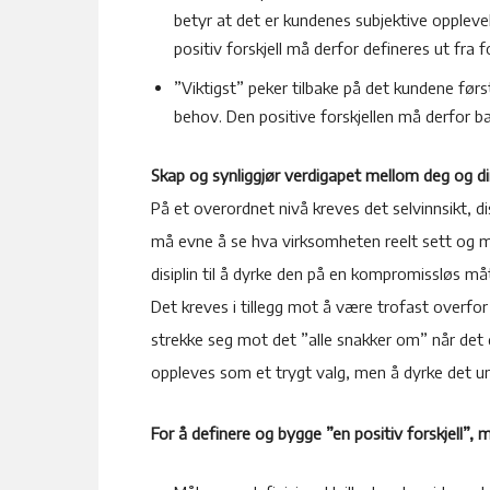
betyr at det er kundenes subjektive oppleve
positiv forskjell må derfor defineres ut fra
”Viktigst” peker tilbake på det kundene før
behov. Den positive forskjellen må derfor ba
Skap og synliggjør verdigapet mellom deg og d
På et overordnet nivå kreves det selvinnsikt, di
må evne å se hva virksomheten reelt sett og 
disiplin til å dyrke den på en kompromissløs måt
Det kreves i tillegg mot å være trofast overfor 
strekke seg mot det ”alle snakker om” når det 
oppleves som et trygt valg, men å dyrke det un
For å definere og bygge ”en positiv forskjell”, 