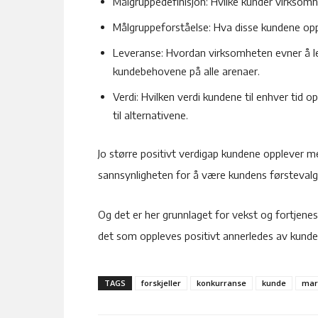
Målgruppedefinisjon: Hvilke kunder virksomh
Målgruppeforståelse: Hva disse kundene opp
Leveranse: Hvordan virksomheten evner å lev
kundebehovene på alle arenaer.
Verdi: Hvilken verdi kundene til enhver tid op
til alternativene.
Jo større positivt verdigap kundene opplever m
sannsynligheten for å være kundens førstevalg
Og det er her grunnlaget for vekst og fortjenest
det som oppleves positivt annerledes av kunde
TAGS
forskjeller
konkurranse
kunde
mar