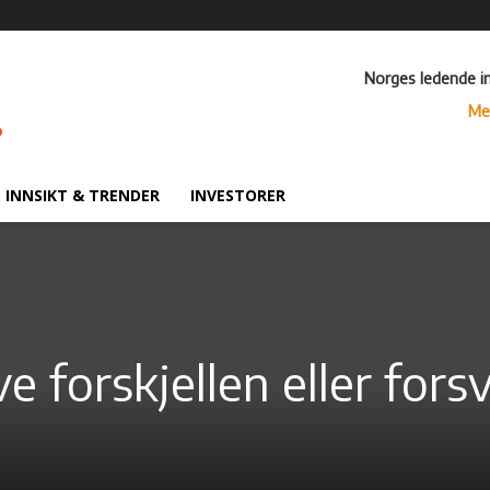
Norges ledende i
Me
INNSIKT & TRENDER
INVESTORER
e forskjellen eller fors