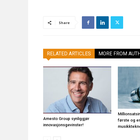
Share
RELATED ARTICLES
MORE FROM AUT
Millionsats
Amesto Group synliggjør
første og e
innovasjonsgevinster!
musikktekn