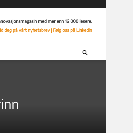
nnovasjonsmagasin med mer enn 16 000 lesere.
ld deg på vårt nyhetsbrev
| Følg oss på LinkedIn
vinn