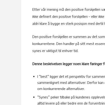
Etter vår mening må den positive forskjellen v
ikke definert den positive forskjellen – eller ik
aldri klare å bygge en sterk posisjon med derti
Den positive forskjellen er summen av det som 
konkurrentene. Den handler på sitt mest essens
synes er viktigst til enhver tid.
Denne beskrivelsen legger noen klare føringer fo
I ”best” ligger det et perspektiv for sammenl
sammenlignet med alternativer. Derfor kan du
om konkurrerende alternativer.
”Synes” peker tilbake på kundenes opplevel
alltid levere på eller bedre enn de forventn