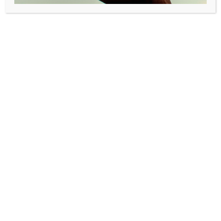
Strømmet fra Asker til Boston
Rygh reiste tilbake til Norge og Asker, og bestemte seg for
å prøve ut Feat.fm i praksis med kameratene i Boston.
– Utvikleren slang slang sammen noe helt basic på noen
dager, også testet vi det ut ved at jeg var DJ med ipaden til
mamma i Asker for et vorspiel i Boston. Det funket, og da
bestemte vi oss for å gjøre noe mer ut av det og så har det
egentlig bare ballet på seg.
Ved juletider i 2013 strømmet Feat.fm artisten Bendik,
hvilket førte til en del oppmerksomhet fra bransjefolk.