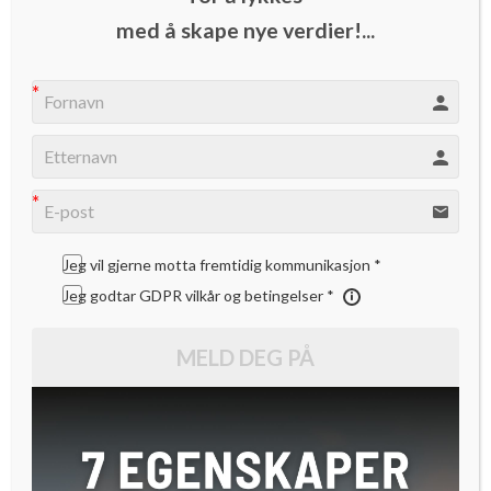
Gutta bak livestrømmetjenesten Feat.fm har knapt holdt på
med å skape nye verdier!...
ett år, men er allerede under lupen til Innovasjon Norge og
andre, store aktører.
Feat.fm er en plattform som streamer konserter live over
nett. Ideen til konseptet ble født på et vorspiel hvor det
ifølge en av grunnleggerne, Mathias Rygh, ”var en sånn
irriterende kar som skulle bytte musikk hele tiden”.
Jeg vil gjerne motta fremtidig kommunikasjon *
Jeg godtar GDPR vilkår og betingelser *
– Tre av oss som står bak Feat.fm har gått på
Entreprenørskolen ved NTNU, og der har vi lært mye om
MELD DEG PÅ
outsourcing, så da tenkte vi at vi kunne outsource dette
musikk-vors ”problemet” til noen ordentlige musikere, sier
Rygh.