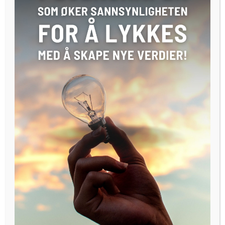
Like etter at ideen ble født reise Rygh sammen med Martin
A. Sahlen og Andreas H.F. Olsen til Boston i forbindelse med
sommerentreprenørskole.
– I Boston gjorde vi en del markedsundersøkelser, og
oppdaget da at digital musikk var veldig på vei opp,
samtidig som vi fant ut at det var live-musikk artistene
tjente penger på. Selv om du har 100 000 avspillinger på
Spotify gir ikke det nødvendigvis så mye penger.
Rygh peker også på at livestrømmetjenester gjør det
enklere for artister å spre musikken til fans i hele verden.
– Alle disse momentene utgjorde grunnideen, men vi hadde
ikke peiling på om det kom til å funke eller ikke.