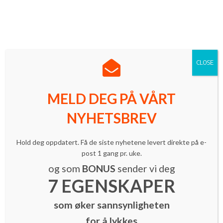
Norges ledende innovasjonsmagasin med mer enn 16 000
lesere.
Meld deg på vårt nyhetsbrev
| Følg oss på LinkedIn
CLOSE
MELD DEG PÅ VÅRT
NYHETSBREV
Grûnder
Innovasjon
Nyheter
Hold deg oppdatert. Få de siste nyhetene levert direkte på e-
Feat.fm strømmer seg verden rundt
post 1 gang pr. uke.
By
INNOMAG Newsroom
-
14. august 2014
og som
BONUS
sender vi deg
7 EGENSKAPER
som øker sannsynligheten
for å lykkes