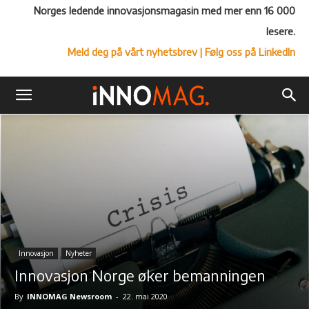
Norges ledende innovasjonsmagasin med mer enn 16 000
lesere.
Meld deg på vårt nyhetsbrev
| Følg oss på LinkedIn
Innovasjon
Nyheter
Innovasjon Norge øker bemanningen
By
INNOMAG Newsroom
-
22. mai 2020