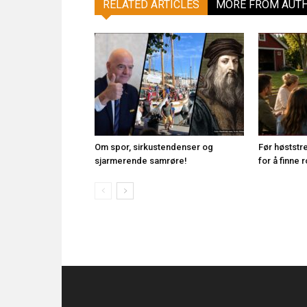
RELATED ARTICLES
MORE FROM AUT
Om spor, sirkustendenser og
Før høststr
sjarmerende samrøre!
for å finne 