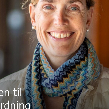
n til
ordning