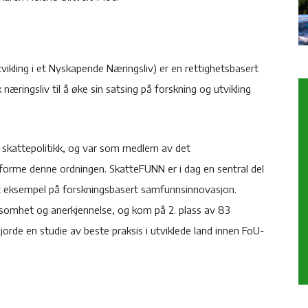
ikling i et Nyskapende Næringsliv) er en rettighetsbasert
æringsliv til å øke sin satsing på forskning og utvikling
g skattepolitikk, og var som medlem av det
orme denne ordningen. SkatteFUNN er i dag en sentral del
t eksempel på forskningsbasert samfunnsinnovasjon.
somhet og anerkjennelse, og kom på 2. plass av 83
orde en studie av beste praksis i utviklede land innen FoU-