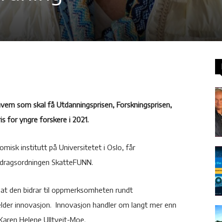
 hvem som skal få Utdanningsprisen, Forskningsprisen,
s for yngre forskere i 2021.
isk institutt på Universitetet i Oslo, får
radragsordningen SkatteFUNN.
g at den bidrar til oppmerksomheten rundt
elder innovasjon. Innovasjon handler om langt mer enn
 Karen Helene Ulltveit-Moe.