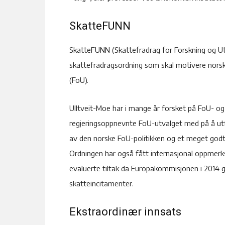
SkatteFUNN
SkatteFUNN (Skattefradrag for Forskning og Utv
skattefradragsordning som skal motivere norsk n
(FoU).
Ulltveit-Moe har i mange år forsket på FoU- o
regjeringsoppnevnte FoU-utvalget med på å utf
av den norske FoU-politikken og et meget god
Ordningen har også fått internasjonal oppmerk
evaluerte tiltak da Europakommisjonen i 2014 gj
skatteincitamenter.
Ekstraordinær innsats