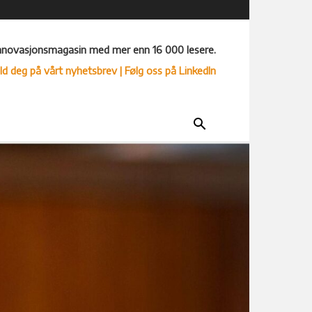
nnovasjonsmagasin med mer enn 16 000 lesere.
ld deg på vårt nyhetsbrev
| Følg oss på LinkedIn