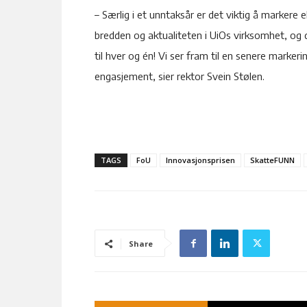
– ­­Særlig i et unntaksår er det viktig å markere 
bredden og aktualiteten i UiOs virksomhet, og 
til hver og én! Vi ser fram til en senere marker
engasjement, sier rektor Svein Stølen.
TAGS
FoU
Innovasjonsprisen
SkatteFUNN
Share