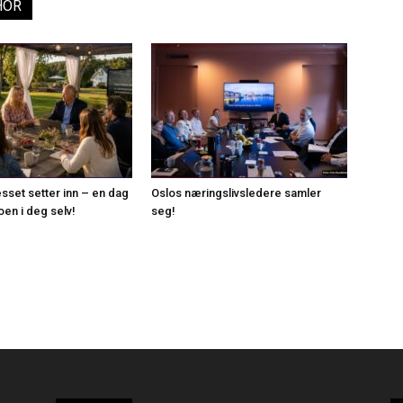
HOR
esset setter inn – en dag
Oslos næringslivsledere samler
roen i deg selv!
seg!