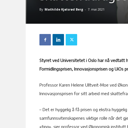
By
Mathilde Kjølsrød Berg
-
7. mai 2021
Styret ved Universitetet i Oslo har nå vedtatt
Formidlingsprisen, Innovasjonsprisen og UiOs pri
Professor Karen Helene Ulltveit-Moe ved Økonom
Innovasjonsprisen for sitt arbeid med skattef
– Det er hyggelig å få prisen og ekstra hyggeli
samfunnsvitenskapenes viktige rolle når det gj
«ting», sier professor ved Økonomisk institutt