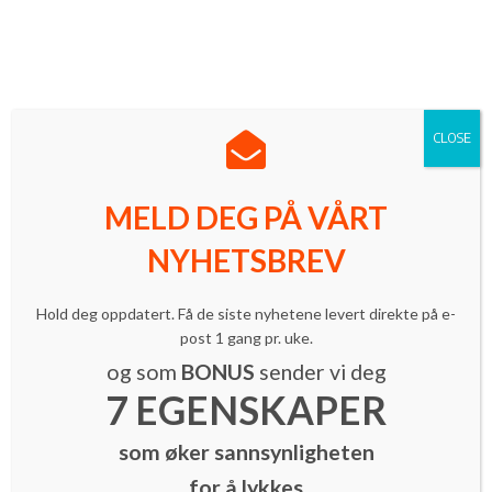
Norges ledende innovasjonsmagasin med mer enn 16 000
lesere.
Meld deg på vårt nyhetsbrev
| Følg oss på LinkedIn
CLOSE
MELD DEG PÅ VÅRT
NYHETSBREV
Nyheter
Hold deg oppdatert. Få de siste nyhetene levert direkte på e-
Kvinnelige gründere i fokus
post 1 gang pr. uke.
By
INNOMAG Newsroom
-
16. oktober 2014
og som
BONUS
sender vi deg
7 EGENSKAPER
som øker sannsynligheten
for å lykkes