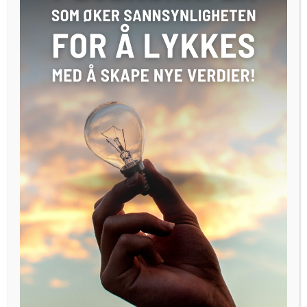
fikk bygget opp et program for arrangementet relativt fort.
Vi har faktisk mange flere som hadde lyst til å komme, en
kvinnelig jagerpilot blant annet. Det er masse som ikke fikk
plass til på programmet, så lista for neste år er nesten full
allerede.
– All kommunikasjon har foregått på Facebook, jeg tror vi
har sendt over 3000 meldinger på en tråd. Det hadde
nesten vært morsomt å skrive bok om det, smiler
gründeren.
Vil løfte kvinner
På årets taleliste sto blant annet coach Trine Ålstedt,
matblogger Trine Sandberg, sosialentreprenør Ingeborg