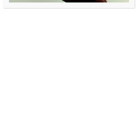
Lykseth, designer Linda Walsøe og fotograf Marcela
Cardenas Menchaca, som alle har gjort om sine hjertebarn
til suksess.
Selv om programmet var tettpaket var det ingen fastsatte
tidspunkter …
–
Vi har ikke hatt gitte tidspunkter for å slippe stress og
mas, vi vil ha en god stemning i salen. Har det vært litt
anspent har vi løst det opp med litt bevegelse eller sang.
Bare én mann sto på scenen i løpet av dagen, og det var
professor i sosialmedisin, forfatter og foredragsholder Per
Fugelli, som presenterte ”Fugellis resept” på å ha det bra i
livet.