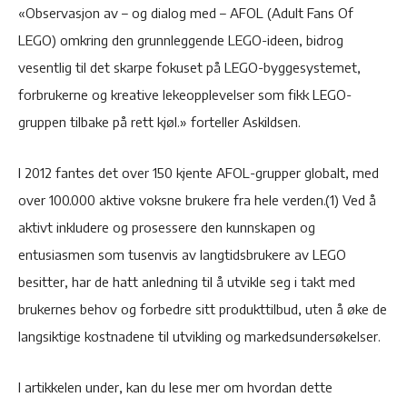
«Observasjon av – og dialog med – AFOL (Adult Fans Of
LEGO) omkring den grunnleggende LEGO-ideen, bidrog
vesentlig til det skarpe fokuset på LEGO-byggesystemet,
forbrukerne og kreative lekeopplevelser som fikk LEGO-
gruppen tilbake på rett kjøl.» forteller Askildsen.
I 2012 fantes det over 150 kjente AFOL-grupper globalt, med
over 100.000 aktive voksne brukere fra hele verden.(1) Ved å
aktivt inkludere og prosessere den kunnskapen og
entusiasmen som tusenvis av langtidsbrukere av LEGO
besitter, har de hatt anledning til å utvikle seg i takt med
brukernes behov og forbedre sitt produkttilbud, uten å øke de
langsiktige kostnadene til utvikling og markedsundersøkelser.
I artikkelen under, kan du lese mer om hvordan dette