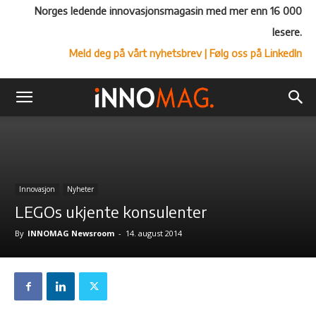
Norges ledende innovasjonsmagasin med mer enn 16 000
lesere.
Meld deg på vårt nyhetsbrev
| Følg oss på LinkedIn
Innovasjon
Nyheter
LEGOs ukjente konsulenter
By
INNOMAG Newsroom
-
14. august 2014