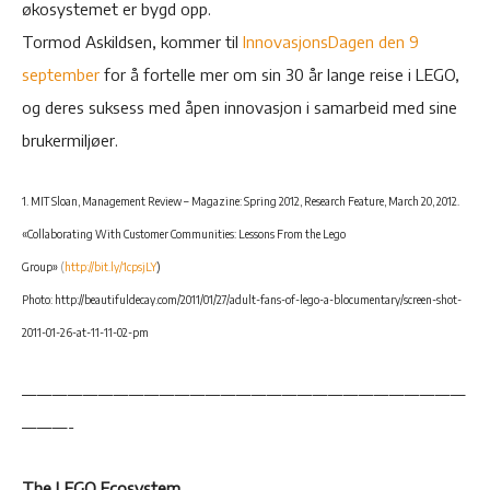
økosystemet er bygd opp.
Tormod Askildsen, kommer til
InnovasjonsDagen den 9
september
for å fortelle mer om sin 30 år lange reise i LEGO,
og deres suksess med åpen innovasjon i samarbeid med sine
brukermiljøer.
1. MIT Sloan, Management Review – Magazine: Spring 2012, Research Feature, March 20, 2012.
«Collaborating With Customer Communities: Lessons From the Lego
Group»
(
http://bit.ly/1cpsjLY
)
Photo: http://beautifuldecay.com/2011/01/27/adult-fans-of-lego-a-blocumentary/screen-shot-
2011-01-26-at-11-11-02-pm
—————————————————————————————
———-
The LEGO Ecosystem