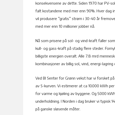
konsekvensene av dette. Siden 1970 har PV-solkra
falt kostandene med mer enn 90%. Hver dag insta
vil produsere ”gratis” strøm i 30-40 år fremov
med mer enn 10 millioner jobber nå.
Nå som prisene på sol- og vind-kraft faller so
kull- og gass-kraft på stadig flere steder. Forny
billigste energien overalt. Alle 7.8 mrd menne
kombinasjoner av billig sol, vind, energi-lagrin
Ved BI Senter for Grønn vekst har vi forsket på 
av S-kurven. Vi estimerer at ca 10.000 kWh pe
for varme og kjøling av byggene. Og 5000 kWh f
underholdning. I Norden i dag bruker vi typisk 
på ganske sløsende måter.