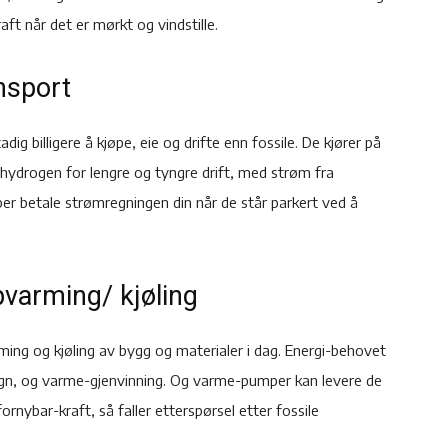
ft når det er mørkt og vindstille.
ansport
tadig billigere å kjøpe, eie og drifte enn fossile. De kjører på
e hydrogen for lengre og tyngre drift, med strøm fra
lper betale strømregningen din når de står parkert ved å
ppvarming/ kjøling
rming og kjøling av bygg og materialer i dag. Energi-behovet
ign, og varme-gjenvinning. Og varme-pumper kan levere de
nybar-kraft, så faller etterspørsel etter fossile