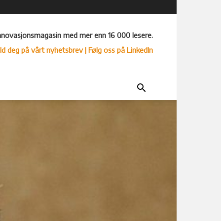
nnovasjonsmagasin med mer enn 16 000 lesere.
ld deg på vårt nyhetsbrev
| Følg oss på LinkedIn