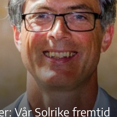
r: Vår Solrike fremtid