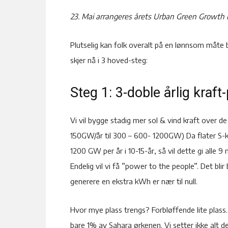
23. Mai arrangeres årets Urban Green Growth 
Plutselig kan folk overalt på en lønnsom måte 
skjer nå i 3 hoved-steg:
Steg 1: 3-doble årlig kraf
Vi vil bygge stadig mer sol & vind kraft over de 
150GW/år til 300 – 600- 1200GW) Da flater S-k
1200 GW per år i 10-15-år, så vil dette gi alle
Endelig vil vi få ”power to the people”. Det blir 
generere en ekstra kWh er nær til null.
Hvor mye plass trengs? Forbløffende lite plas
bare 1% av Sahara ørkenen. Vi setter ikke alt d