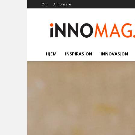
Om
Annonsere
Innomag.no
HJEM
INSPIRASJON
INNOVASJON