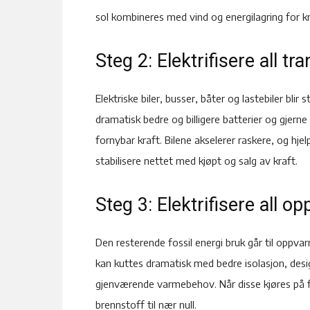
sol kombineres med vind og energilagring for kra
Steg 2: Elektrifisere all tr
Elektriske biler, busser, båter og lastebiler blir s
dramatisk bedre og billigere batterier og gjern
fornybar kraft. Bilene akselerer raskere, og hje
stabilisere nettet med kjøpt og salg av kraft.
Steg 3: Elektrifisere all o
Den resterende fossil energi bruk går til oppva
kan kuttes dramatisk med bedre isolasjon, des
gjenværende varmebehov. Når disse kjøres på for
brennstoff til nær null.