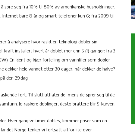
 å spre seg fra 10% til 80% av amerikanske husholdninger.
 Internet bare 8 år og smart-telefoner kun 6; fra 2009 til
er å analysere hvor raskt en teknologi dobler sin
-kraft installert hvert år doblet mer enn 5 (!) ganger: fra 3
W). En kjent og kjær fortelling om vannliljer som dobler
iljene dekker hele vannet etter 30 dager, når dekker de halve?
 på den 29.dag.
raskende fort. Til slutt utflatende, mens de sprer seg til de
amfunn. Jo raskere doblinger, desto brattere blir S-kurven.
ader. Hver gang volumer dobles, kommer priser som en
je-landet Norge tenker vi fortsatt altfor lite over