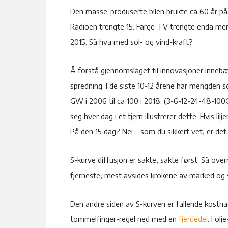
Den masse-produserte bilen brukte ca 60 år på
Radioen trengte 15. Farge-TV trengte enda mer.
2015. Så hva med sol- og vind-kraft?
Å forstå gjennomslaget til innovasjoner innebær
spredning. I de siste 10-12 årene har mengden sol
GW i 2006 til ca 100 i 2018. (3-6-12-24-48-100G
seg hver dag i et tjern illustrerer dette. Hvis l
På den 15 dag? Nei – som du sikkert vet, er det
S-kurve diffusjon er sakte, sakte først. Så over
fjerneste, mest avsides krokene av marked og s
Den andre siden av S-kurven er fallende kostn
tommelfinger-regel ned med en
fjerdedel
. I ol