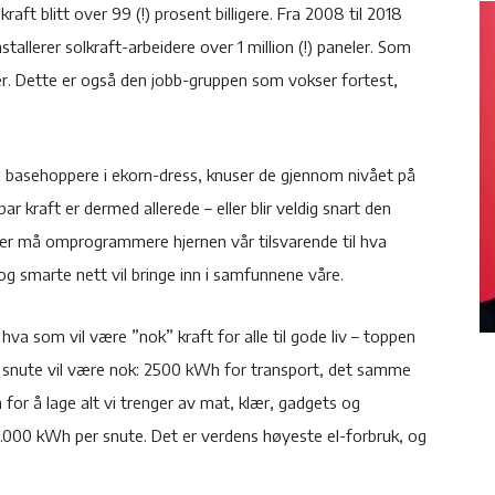
ft blitt over 99 (!) prosent billigere. Fra 2008 til 2018
llerer solkraft-arbeidere over 1 million (!) paneler. Som
er. Dette er også den jobb-gruppen som vokser fortest,
m basehoppere i ekorn-dress, knuser de gjennom nivået på
bar kraft er dermed allerede – eller blir veldig snart den
sker må omprogrammere hjernen vår tilsvarende til hva
g og smarte nett vil bringe inn i samfunnene våre.
hva som vil være ”nok” kraft for alle til gode liv – toppen
r snute vil være nok: 2500 kWh for transport, det samme
or å lage alt vi trenger av mat, klær, gadgets og
14.000 kWh per snute. Det er verdens høyeste el-forbruk, og