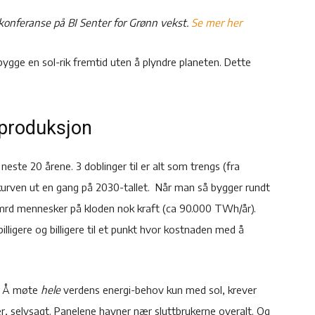
konferanse på BI Senter for Grønn vekst.
Se mer her
bygge en sol-rik fremtid uten å plyndre planeten. Dette
t-produksjon
neste 20 årene. 3 doblinger til er alt som trengs (fra
urven ut en gang på 2030-tallet. Når man så bygger rundt
 9 mrd mennesker på kloden nok kraft (ca 90.000 TWh/år).
billigere og billigere til et punkt hvor kostnaden med å
s. Å møte
hele
verdens energi-behov kun med sol, krever
er, selvsagt. Panelene havner nær sluttbrukerne overalt. Og