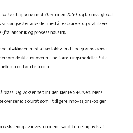
somt kutte utslippene med 70% innen 2040, og bremse global
s vi igangsetter arbeidet med å restaurere og stabilisere
 (fra landbruk og prosessindustri).
nne utviklingen med all sin lobby-kraft og grønnvasking.
ersom de ikke innoverer sine forretningsmodeller. Slike
mellomrom før i historien.
på plass. Og vokser helt iht den kjente S-kurven. Mens
nsekvensene; akkurat som i tidligere innovasjons-bølger
 nok skalering av investeringene samt fordeling av kraft-