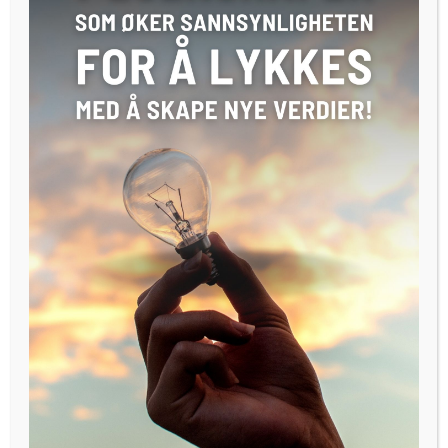
om emnet:
«Access to venture capital in the Nordic region», bestilt
av Nordisk Ministerråd.
«Roadmap for green competitiveness» på vegne av
klimaministeren og miljøet.
«Expert Committee for Green Competitiveness», på
vegne av regjeringen.
Direktør for D.I.G., professor Tor W. Andreassen er full av
ros når vi spør ham om årets prisvinner.
‘Kreutzer har personlig og profesjonelt dokumentert en
sterk interesse for bærekraft og har lenge vært en tydelig
stemme i den offentlige debatten. For å fremme sin