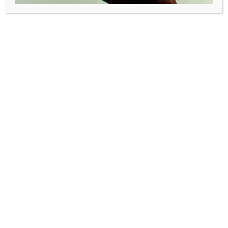
forståelse og å påvirke, ble Kreutzer allerede i 2001 et
rådsmedlem i WBCSD (World Business Council for
Bærekraftig utvikling) og Co-Chai for Rapport Vision 2050.
Dette vitner om et mangeårig engasjement, og derfor er
han en svært verdig DIG Fellow», sier Andreassen i en
kommentar.
RELATED ARTICLES
MORE FROM AUTHOR
Blir det teknologisk innovasjon som