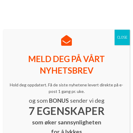
Norges ledende innovasjonsmagasin med mer enn 16 000
lesere.
Meld deg på vårt nyhetsbrev
| Følg oss på LinkedIn
CLOSE
MELD DEG PÅ VÅRT
NYHETSBREV
Hold deg oppdatert. Få de siste nyhetene levert direkte på e-
Inspirasjon
Tankeleder
post 1 gang pr. uke.
Forkjemper for bærekraftig vekst
og som
BONUS
sender vi deg
hedret!
7 EGENSKAPER
By
INNOMAG Newsroom
-
11. november 2021
som øker sannsynligheten
for å lykkes