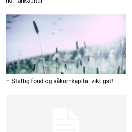
humankapital
– Statlig fond og såkornkapital viktigst!