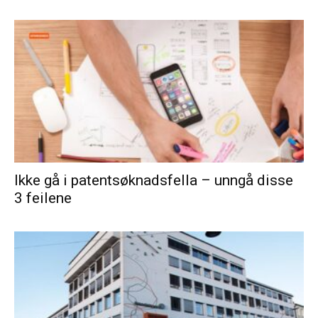
Ikke gå i patentsøknadsfella – unngå disse
3 feilene