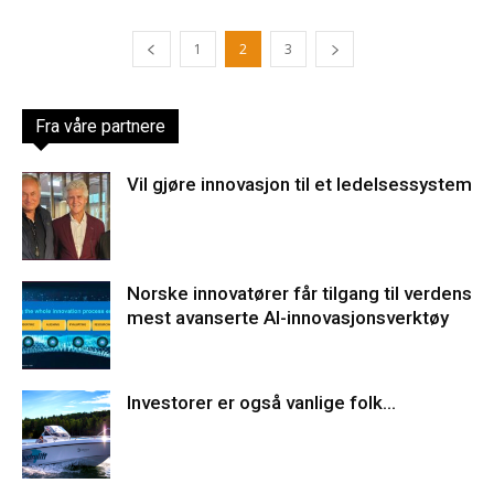
1
2
3
Fra våre partnere
Vil gjøre innovasjon til et ledelsessystem
Norske innovatører får tilgang til verdens
mest avanserte AI-innovasjonsverktøy
Investorer er også vanlige folk…