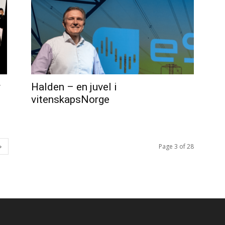
r
Halden – en juvel i
vitenskapsNorge
Page 3 of 28