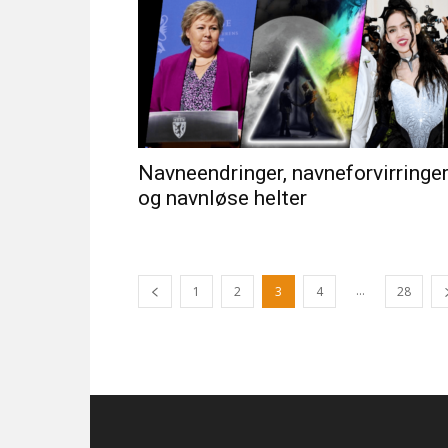
Navneendringer, navneforvirringe
og navnløse helter
...
1
2
3
4
28