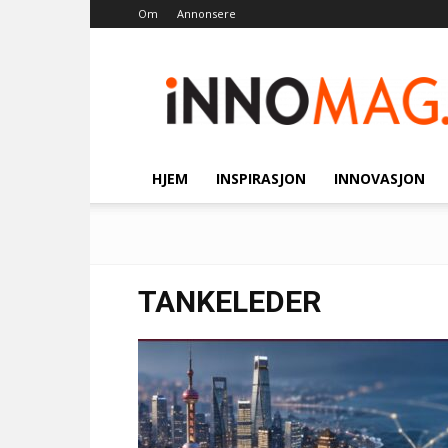
Om
Annonsere
Innomag.no
HJEM
INSPIRASJON
INNOVASJON
TANKELEDER