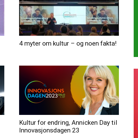
4 myter om kultur – og noen fakta!
Kultur for endring, Annicken Day til
Innovasjonsdagen 23