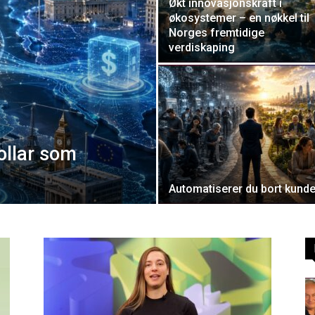
Økt innovasjonskraft i
økosystemer – en nøkkel til
Norges fremtidige
verdiskaping
ollar som
Automatiserer du bort kund